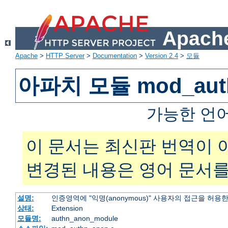
Apache
Apache
>
HTTP Server
>
Documentation
>
Version 2.4
>
모듈
아파치 모듈 mod_aut
가능한 언
이 문서는 최신판 번역이 
변경된 내용은 영어 문서를
설명:
인증영역에 "익명(anonymous)" 사용자의 접근을 허용
상태:
Extension
모듈명:
authn_anon_module