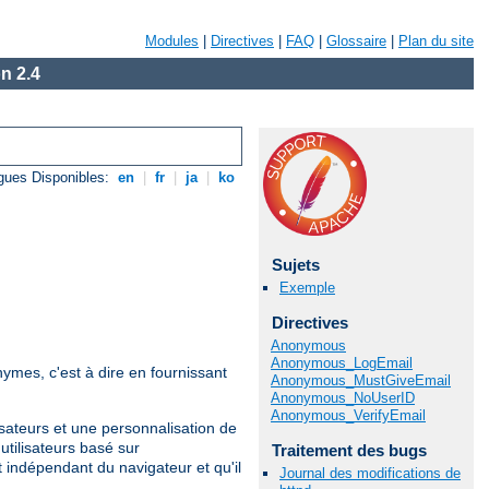
Modules
|
Directives
|
FAQ
|
Glossaire
|
Plan du site
n 2.4
gues Disponibles:
en
|
fr
|
ja
|
ko
Sujets
Exemple
Directives
Anonymous
Anonymous_LogEmail
nymes, c'est à dire en fournissant
Anonymous_MustGiveEmail
Anonymous_NoUserID
Anonymous_VerifyEmail
sateurs et une personnalisation de
 utilisateurs basé sur
Traitement des bugs
t indépendant du navigateur et qu'il
Journal des modifications de