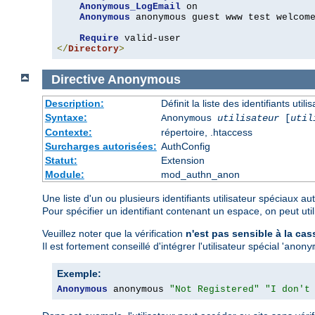
Anonymous_LogEmail
 on

Anonymous
 anonymous guest www test welcome
Require
</
Directory
>
Directive
Anonymous
Description:
Définit la liste des identifiants ut
Syntaxe:
Anonymous
utilisateur
[
util
Contexte:
répertoire, .htaccess
Surcharges autorisées:
AuthConfig
Statut:
Extension
Module:
mod_authn_anon
Une liste d'un ou plusieurs identifiants utilisateur spéciaux 
Pour spécifier un identifiant contenant un espace, on peut util
Veuillez noter que la vérification
n'est pas sensible à la cas
Il est fortement conseillé d'intégrer l'utilisateur spécial '
anony
Exemple:
Anonymous
 anonymous 
"Not Registered"
"I don't