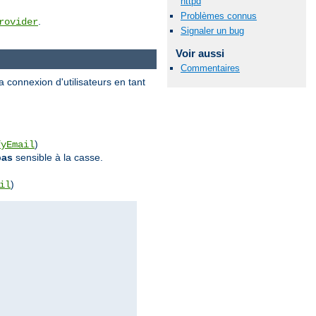
httpd
Problèmes connus
.
rovider
Signaler un bug
Voir aussi
Commentaires
 connexion d'utilisateurs en tant
)
fyEmail
pas
sensible à la casse.
)
il