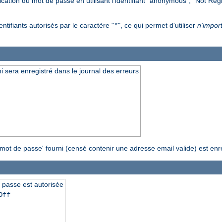
fication du mot de passe en utilisant l'identifiant "anonymous", "Not Re
ntifiants autorisés par le caractère "
", ce qui permet d'utiliser
n'impor
*
i sera enregistré dans le journal des erreurs
 'mot de passe' fourni (censé contenir une adresse email valide) est enr
 passe est autorisée
Off