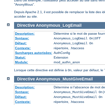
Dans cet exemple, l'utilisateur peut accéder au site sans véri
"AnonyMous".
Depuis Apache 2.1, il est possible de remplacer la liste des ide
accéder au site.
Directive
Anonymous_LogEmail
Description:
Détermine si le mot de passe fourn
Syntaxe:
Anonymous_LogEmail On|Off
Défaut:
Anonymous_LogEmail On
Contexte:
répertoire, .htaccess
Surcharges autorisées:
AuthConfig
Statut:
Extension
Module:
mod_authn_anon
Lorsque cette directive est définie à
, valeur par défaut, le
On
Directive
Anonymous_MustGiveEmail
Description:
Détermine si l'abscence de mot de
Syntaxe:
Anonymous_MustGiveEmail On|
Défaut:
Anonymous_MustGiveEmail On
Contexte:
répertoire, .htaccess