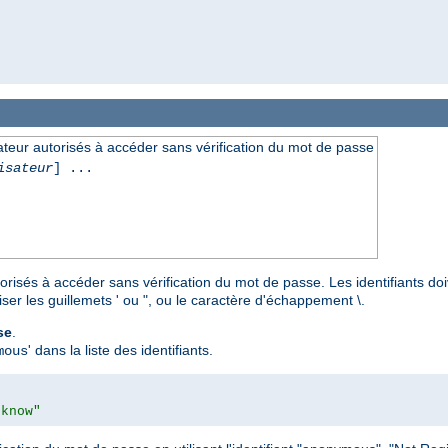


ilisateur autorisés à accéder sans vérification du mot de passe
isateur
] ...
autorisés à accéder sans vérification du mot de passe. Les identifiants d
iser les guillemets ' ou ", ou le caractère d'échappement \.
se
.
' dans la liste des identifiants.
mous
 know"