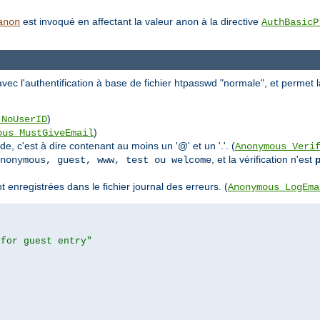
est invoqué en affectant la valeur
à la directive
anon
anon
AuthBasicP
 l'authentification à base de fichier htpasswd "normale", et permet la
)
_NoUserID
)
ous_MustGiveEmail
e, c'est à dire contenant au moins un '@' et un '.'. (
Anonymous_Veri
, et la vérification n'est
nonymous, guest, www, test ou welcome
nregistrées dans le fichier journal des erreurs. (
Anonymous_LogEma
 for guest entry"