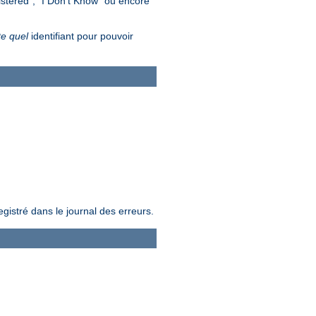
gistered", "I Don't Know" ou encore
te quel
identifiant pour pouvoir
egistré dans le journal des erreurs.