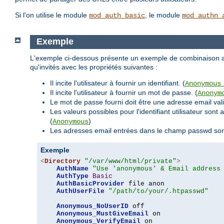
Si l'on utilise le module
, le module
mod_auth_basic
mod_authn_
Exemple
L'exemple ci-dessous présente un exemple de combinaison avec
qu'invités avec les propriétés suivantes :
Il incite l'utilisateur à fournir un identifiant. (
Anonymous
Il incite l'utilisateur à fournir un mot de passe. (
Anonym
Le mot de passe fourni doit être une adresse email valid
Les valeurs possibles pour l'identifiant utilisateur sont
a
(
)
Anonymous
Les adresses email entrées dans le champ passwd sont e
Exemple
<
Directory
"/var/www/html/private"
>
AuthName
"Use 'anonymous' & Email address
AuthType
Basic
AuthBasicProvider
 file anon

AuthUserFile
"/path/to/your/.htpasswd"
Anonymous_NoUserID
 off

Anonymous_MustGiveEmail
 on

Anonymous_VerifyEmail
 on
