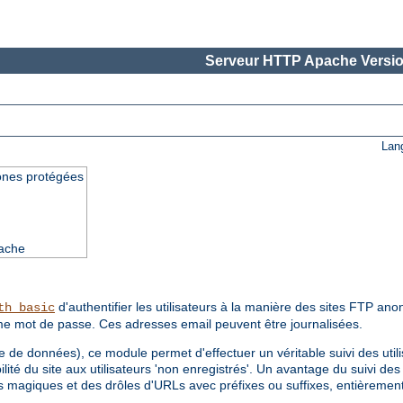
Serveur HTTP Apache Versio
Lan
ones protégées
pache
d'authentifier les utilisateurs à la manière des sites FTP ano
th_basic
omme mot de passe. Ces adresses email peuvent être journalisées.
de données), ce module permet d'effectuer un véritable suivi des utili
ilité du site aux utilisateurs 'non enregistrés'. Un avantage du suivi des
okies magiques et des drôles d'URLs avec préfixes ou suffixes, entièremen