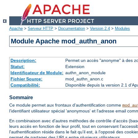
Apache
>
Serveur HTTP
>
Documentation
>
Version 2.4
>
Modules
Module Apache mod_authn_anon
Description:
Permet un accès "anonyme" à des z
Statut:
Extension
Identificateur de Module:
authn_anon_module
Fichier Source:
mod_authn_anon.c
Compatibilité:
Disponible depuis la version 2.1 d'A
Sommaire
Ce module permet aux frontaux d'authentification comme
mod_au
l'identifiant utilisateur spécial 'anonymous' et l'adresse email c
En combinaison avec d'autres méthodes de contrôle d'accès (base 
leurs accès en fonction de leur profil, tout en conservant l'accessib
l'authentification réside dans le fait qu'il est, à l'opposé des co
permet de partager des URLs entre plusieurs utilisateurs.