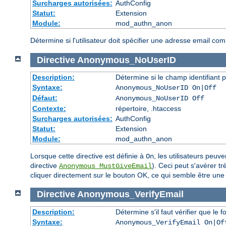
Surcharges autorisées:
AuthConfig
Statut:
Extension
Module:
mod_authn_anon
Détermine si l'utilisateur doit spécifier une adresse email c
Directive
Anonymous_NoUserID
Description:
Détermine si le champ identifiant p
Syntaxe:
Anonymous_NoUserID On|Off
Défaut:
Anonymous_NoUserID Off
Contexte:
répertoire, .htaccess
Surcharges autorisées:
AuthConfig
Statut:
Extension
Module:
mod_authn_anon
Lorsque cette directive est définie à
, les utilisateurs peuv
On
directive
). Ceci peut s'avérer t
Anonymous_MustGiveEmail
cliquer directement sur le bouton OK, ce qui semble être une 
Directive
Anonymous_VerifyEmail
Description:
Détermine s'il faut vérifier que l
Syntaxe:
Anonymous_VerifyEmail On|Of