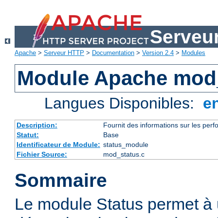
Serveu
Apache
>
Serveur HTTP
>
Documentation
>
Version 2.4
>
Modules
Module Apache mod
Langues Disponibles:
e
Description:
Fournit des informations sur les perfo
Statut:
Base
Identificateur de Module:
status_module
Fichier Source:
mod_status.c
Sommaire
Le module Status permet à 