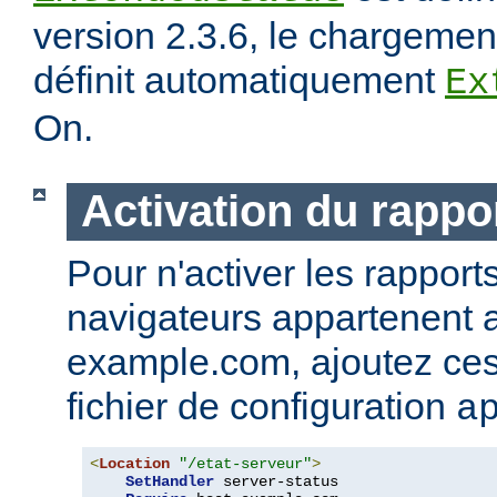
version 2.3.6, le chargeme
définit automatiquement
Ex
On.
Activation du rappor
Pour n'activer les rapport
navigateurs appartenent
example.com, ajoutez ces 
fichier de configuration
a
<
Location
"/etat-serveur"
>
SetHandler
 server-status
