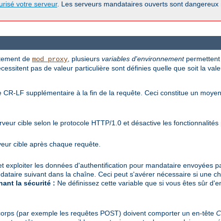
urisé votre serveur
. Les serveurs mandataires ouverts sont dangereux
ortement de
, plusieurs
variables d'environnement
permettent 
mod_proxy
essitent pas de valeur particulière sont définies quelle que soit la vale
ne CR-LF supplémentaire à la fin de la requête. Ceci constitue un mo
veur cible selon le protocole HTTP/1.0 et désactive les fonctionnalité
veur cible après chaque requête.
e et exploiter les données d'authentification pour mandataire envoyées par
dataire suivant dans la chaîne. Ceci peut s'avérer nécessaire si une c
ant la sécurité :
Ne définissez cette variable que si vous êtes sûr d'en
corps (par exemple les requêtes POST) doivent comporter un en-tête
C