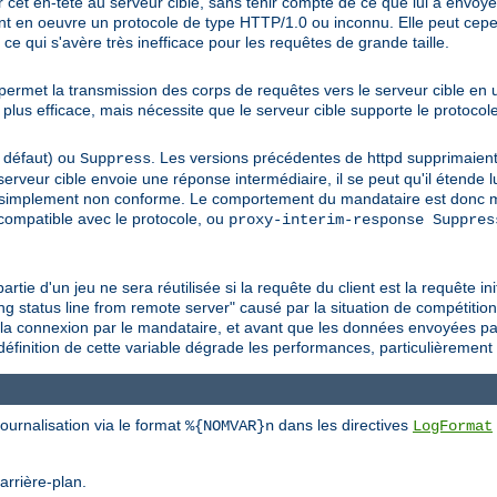
et en-tête au serveur cible, sans tenir compte de ce que lui a envoyé l
ant en oeuvre un protocole de type HTTP/1.0 ou inconnu. Elle peut cep
 ce qui s'avère très inefficace pour les requêtes de grande taille.
e permet la transmission des corps de requêtes vers le serveur cible en u
plus efficace, mais nécessite que le serveur cible supporte le protoco
 défaut) ou
. Les versions précédentes de httpd supprimaien
Suppress
 serveur cible envoie une réponse intermédiaire, il se peut qu'il étende
simplement non conforme. Le comportement du mandataire est donc ma
compatible avec le protocole, ou
proxy-interim-response Suppres
artie d'un jeu ne sera réutilisée si la requête du client est la requête i
ng status line from remote server" causé par la situation de compétition
e la connexion par le mandataire, et avant que les données envoyées pa
a définition de cette variable dégrade les performances, particulièrement
ournalisation via le format
dans les directives
%{NOMVAR}n
LogFormat
arrière-plan.