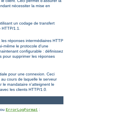
e client. Ceci permet d'assurer la
endant nécessiter la mise en
tilisant un codage de transfert
le HTTP/1.1.
t les réponses intermédiaires HTTP
 lui-même le protocole d'une
intenant configurable : définissez
pour supprimer les réponses
s
nitiale pour une connexion. Ceci
 au cours de laquelle le serveur
r le mandataire n'atteignent le
 avec les clients HTTP/1.0.
ou
:
ErrorLogFormat