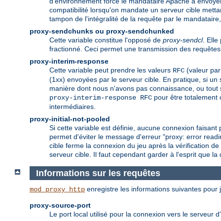
d'environnement force le mandataire Apache à envoyer c
compatibilité lorsqu'on mandate un serveur cible mett
tampon de l'intégralité de la requête par le mandataire,
proxy-sendchunks ou proxy-sendchunked
Cette variable constitue l'opposé de
proxy-sendcl
. Ell
fractionné. Ceci permet une transmission des requêtes 
proxy-interim-response
Cette variable peut prendre les valeurs
(valeur par
RFC
(1xx) envoyées par le serveur cible. En pratique, si un
manière dont nous n'avons pas connaissance, ou tout 
pour être totalement 
proxy-interim-response RFC
intermédiaires.
proxy-initial-not-pooled
Si cette variable est définie, aucune connexion faisant p
permet d'éviter le message d'erreur "proxy: error readi
cible ferme la connexion du jeu après la vérification d
serveur cible. Il faut cependant garder à l'esprit que l
Informations sur les requêtes
enregistre les informations suivantes pour j
mod_proxy_http
proxy-source-port
Le port local utilisé pour la connexion vers le serveur d'