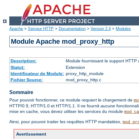
Apache
>
Serveur HTTP
>
Documentation
>
Version 2.4
>
Modules
Module Apache mod_proxy_http
Description:
Module fournissant le support HTTP
Statut:
Extension
Identificateur de Module:
proxy_http_module
Fichier Source:
mod_proxy_http.c
Sommaire
Pour pouvoir fonctionner, ce module
requiert
le chargement de
mo
HTTP/0.9, HTTP/1.0 et HTTP/1.1. Il ne fournit
aucune
fonctionnal
mise en cache, vous devez utiliser les services du module
mod_ca
Ainsi, pour pouvoir traiter les requêtes HTTP mandatées,
mod_pr
Avertissement