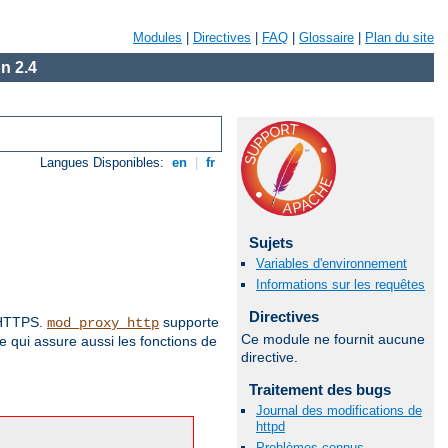
Modules
|
Directives
|
FAQ
|
Glossaire
|
Plan du site
n 2.4
Langues Disponibles:
en
|
fr
Sujets
Variables d'environnement
Informations sur les requêtes
Directives
t HTTPS.
supporte
mod_proxy_http
Ce module ne fournit aucune
 qui assure aussi les fonctions de
directive.
Traitement des bugs
Journal des modifications de
httpd
Problèmes connus