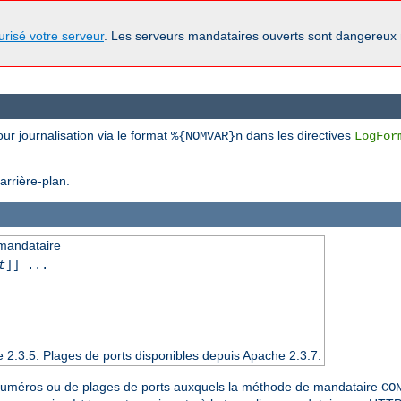
urisé votre serveur
. Les serveurs mandataires ouverts sont dangereux
ur journalisation via le format
dans les directives
%{NOMVAR}n
LogFor
arrière-plan.
 mandataire
t
]] ...
e 2.3.5. Plages de ports disponibles depuis Apache 2.3.7.
 numéros ou de plages de ports auxquels la méthode de mandataire
CO