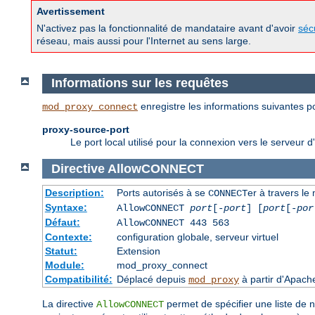
Avertissement
N'activez pas la fonctionnalité de mandataire avant d'avoir
séc
réseau, mais aussi pour l'Internet au sens large.
Informations sur les requêtes
enregistre les informations suivantes po
mod_proxy_connect
proxy-source-port
Le port local utilisé pour la connexion vers le serveur d'
Directive
AllowCONNECT
Description:
Ports autorisés à se
er à travers le
CONNECT
Syntaxe:
AllowCONNECT
port
[-
port
] [
port
[-
por
Défaut:
AllowCONNECT 443 563
Contexte:
configuration globale, serveur virtuel
Statut:
Extension
Module:
mod_proxy_connect
Compatibilité:
Déplacé depuis
à partir d'Apach
mod_proxy
La directive
permet de spécifier une liste de
AllowCONNECT