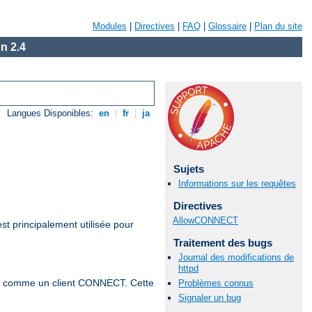
Modules
|
Directives
|
FAQ
|
Glossaire
|
Plan du site
n 2.4
Langues Disponibles:
en
|
fr
|
ja
Sujets
Informations sur les requêtes
Directives
AllowCONNECT
st principalement utilisée pour
Traitement des bugs
Journal des modifications de
httpd
te comme un client CONNECT. Cette
Problèmes connus
Signaler un bug