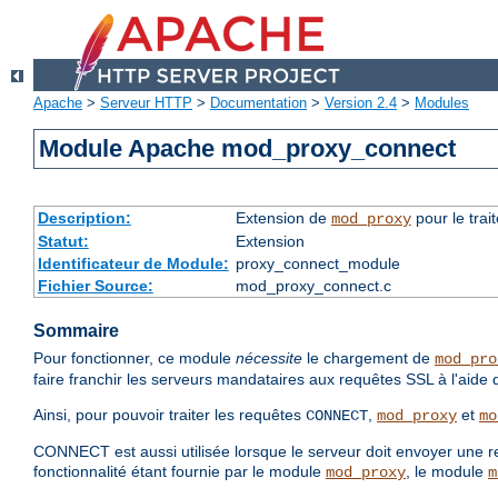
Apache
>
Serveur HTTP
>
Documentation
>
Version 2.4
>
Modules
Module Apache mod_proxy_connect
Description:
Extension de
pour le tra
mod_proxy
Statut:
Extension
Identificateur de Module:
proxy_connect_module
Fichier Source:
mod_proxy_connect.c
Sommaire
Pour fonctionner, ce module
nécessite
le chargement de
mod_pro
faire franchir les serveurs mandataires aux requêtes SSL à l'aide 
Ainsi, pour pouvoir traiter les requêtes
,
et
CONNECT
mod_proxy
mo
CONNECT est aussi utilisée lorsque le serveur doit envoyer une
fonctionnalité étant fournie par le module
, le module
mod_proxy
m