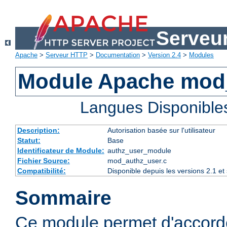
Serveu
Apache
>
Serveur HTTP
>
Documentation
>
Version 2.4
>
Modules
Module Apache mod
Langues Disponible
Description:
Autorisation basée sur l'utilisateur
Statut:
Base
Identificateur de Module:
authz_user_module
Fichier Source:
mod_authz_user.c
Compatibilité:
Disponible depuis les versions 2.1 e
Sommaire
Ce module permet d'accorde