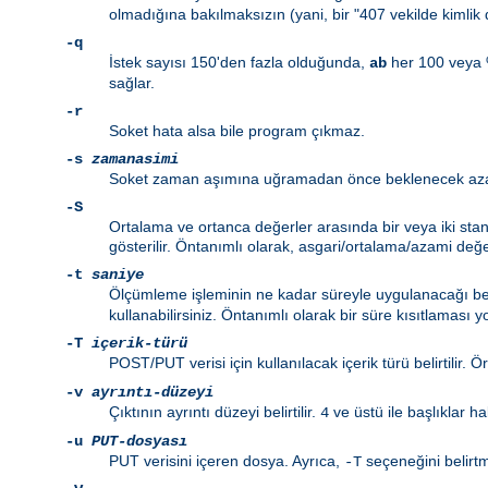
olmadığına bakılmaksızın (yani, bir "407 vekilde kimli
-q
İstek sayısı 150'den fazla olduğunda,
her 100 veya %1
ab
sağlar.
-r
Soket hata alsa bile program çıkmaz.
-s
zamanasimi
Soket zaman aşımına uğramadan önce beklenecek azami s
-S
Ortalama ve ortanca değerler arasında bir veya iki sta
gösterilir. Öntanımlı olarak, asgari/ortalama/azami değer
-t
saniye
Ölçümleme işleminin ne kadar süreyle uygulanacağı belir
kullanabilirsiniz. Öntanımlı olarak bir süre kısıtlaması y
-T
içerik-türü
POST/PUT verisi için kullanılacak içerik türü belirtilir. 
-v
ayrıntı-düzeyi
Çıktının ayrıntı düzeyi belirtilir.
ve üstü ile başlıklar ha
4
-u
PUT-dosyası
PUT verisini içeren dosya. Ayrıca,
seçeneğini belirt
-T