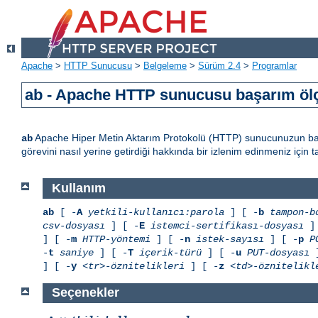
Apache
>
HTTP Sunucusu
>
Belgeleme
>
Sürüm 2.4
>
Programlar
ab - Apache HTTP sunucusu başarım öl
Apache Hiper Metin Aktarım Protokolü (HTTP) sunucunuzun baş
ab
görevini nasıl yerine getirdiği hakkında bir izlenim edinmeniz içi
Kullanım
ab
[ -
A
yetkili-kullanıcı:parola
] [ -
b
tampon-b
csv-dosyası
] [ -
E
istemci-sertifikası-dosyası
] 
] [ -
m
HTTP-yöntemi
] [ -
n
istek-sayısı
] [ -
p
P
-
t
saniye
] [ -
T
içerik-türü
] [ -
u
PUT-dosyası
]
] [ -
y
<tr>-öznitelikleri
] [ -
z
<td>-öznitelikl
Seçenekler