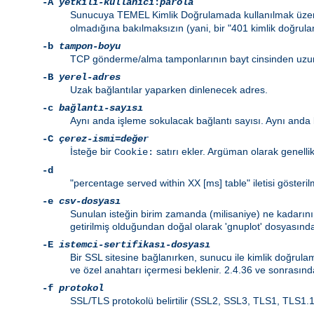
-A
yetkili-kullanıcı
:
parola
Sunucuya TEMEL Kimlik Doğrulamada kullanılmak üzere 
olmadığına bakılmaksızın (yani, bir "401 kimlik doğrul
-b
tampon-boyu
TCP gönderme/alma tamponlarının bayt cinsinden uzu
-B
yerel-adres
Uzak bağlantılar yaparken dinlenecek adres.
-c
bağlantı-sayısı
Aynı anda işleme sokulacak bağlantı sayısı. Aynı anda b
-C
çerez-ismi
=
değer
İsteğe bir
satırı ekler. Argüman olarak genellik
Cookie:
-d
"percentage served within XX [ms] table" iletisi gösteril
-e
csv-dosyası
Sunulan isteğin birim zamanda (milisaniye) ne kadarını
getirilmiş olduğundan doğal olarak 'gnuplot' dosyasında
-E
istemci-sertifikası-dosyası
Bir SSL sitesine bağlanırken, sunucu ile kimlik doğrulama
ve özel anahtarı içermesi beklenir. 2.4.36 ve sonrasında 
-f
protokol
SSL/TLS protokolü belirtilir (SSL2, SSL3, TLS1, TLS1.1