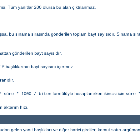
yısı. Tüm yanıtlar 200 olursa bu alan çıktılanmaz.
ışsa, bu sınama sırasında gönderilen toplam bayt sayısıdır. Sınama sı
attan gönderilen bayt sayısıdır.
P başlıklarının bayt sayısını içermez.
ranıdır.
formülüyle hesaplanırken ikincisi için
* süre * 1000 / biten
süre 
 aktarım hızı.
udan gelen yanıt başlıkları ve diğer harici girdiler, komut satırı argümanla