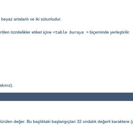
beyaz artalanlı ve iki sütunludur.
irtilen öznitelikler etiket içine
biçeminde yerleştirilir.
<table
buraya
>
akınız).
ülen değer. Bu başlıktaki başlangıçtan 32 ondalık değerli karaktere (