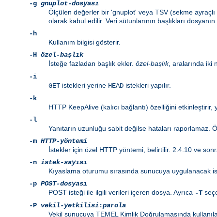
-g
gnuplot-dosyası
Ölçülen değerler bir 'gnuplot' veya TSV (sekme ayraçlı 
olarak kabul edilir. Veri sütunlarının başlıkları dosyanın 
-h
Kullanım bilgisi gösterir.
-H
özel-başlık
İsteğe fazladan başlık ekler.
özel-başlık
, aralarında iki 
-i
istekleri yerine
istekleri yapılır.
GET
HEAD
-k
HTTP KeepAlive (kalıcı bağlantı) özelliğini etkinleştirir,
-l
Yanıtarın uzunluğu sabit değilse hataları raporlamaz. Özd
-m
HTTP-yöntemi
İstekler için özel HTTP yöntemi, belirtilir. 2.4.10 ve sonr
-n
istek-sayısı
Kıyaslama oturumu sırasında sunucuya uygulanacak istek
-p
POST-dosyası
POST isteği ile ilgili verileri içeren dosya. Ayrıca
seçe
-T
-P
vekil-yetkilisi
:
parola
Vekil sunucuya TEMEL Kimlik Doğrulamasında kullanılaca