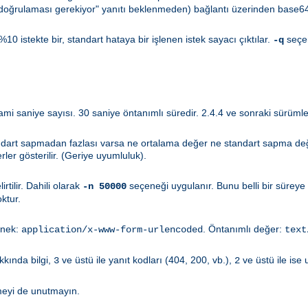
k doğrulaması gerekiyor" yanıtı beklenmeden) bağlantı üzerinden base64
0 istekte bir, standart hataya bir işlenen istek sayacı çıktılar.
seçen
-q
aniye sayısı. 30 saniye öntanımlı süredir. 2.4.4 ve sonraki sürümler 
ndart sapmadan fazlası varsa ne ortalama değer ne standart sapma değer
ler gösterilir. (Geriye uyumluluk).
tilir. Dahili olarak
seçeneği uygulanır. Bunu belli bir süre
-n 50000
oktur.
Örnek:
. Öntanımlı değer:
application/x-www-form-urlencoded
text
kkında bilgi,
ve üstü ile yanıt kodları (404, 200, vb.),
ve üstü ile ise uy
3
2
meyi de unutmayın.