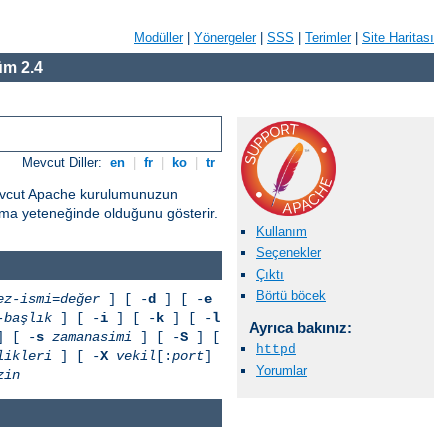
Modüller
|
Yönergeler
|
SSS
|
Terimler
|
Site Haritası
m 2.4
Mevcut Diller:
en
|
fr
|
ko
|
tr
Mevcut Apache kurulumunuzun
unma yeteneğinde olduğunu gösterir.
Kullanım
Seçenekler
Çıktı
Börtü böcek
ez-ismi=değer
] [ -
d
] [ -
e
-başlık
] [ -
i
] [ -
k
] [ -
l
Ayrıca bakınız:
 [ -
s
zamanasimi
] [ -
S
] [
httpd
likleri
] [ -
X
vekil
[:
port
]
Yorumlar
zin