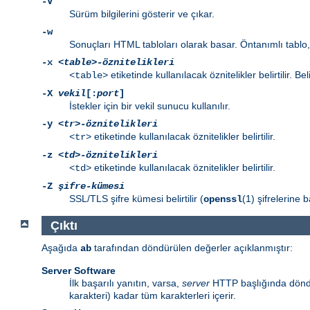
-V
Sürüm bilgilerini gösterir ve çıkar.
-w
Sonuçları HTML tabloları olarak basar. Öntanımlı tablo, 
-x
<table>-öznitelikleri
etiketinde kullanılacak öznitelikler belirtilir. Bel
<table>
-X
vekil
[:
port
]
İstekler için bir vekil sunucu kullanılır.
-y
<tr>-öznitelikleri
etiketinde kullanılacak öznitelikler belirtilir.
<tr>
-z
<td>-öznitelikleri
etiketinde kullanılacak öznitelikler belirtilir.
<td>
-Z
şifre-kümesi
SSL/TLS şifre kümesi belirtilir (
(1) şifrelerine b
openssl
Çıktı
Aşağıda
tarafından döndürülen değerler açıklanmıştır:
ab
Server Software
İlk başarılı yanıtın, varsa,
server
HTTP başlığında döndür
karakteri) kadar tüm karakterleri içerir.