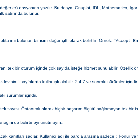
değerler) dosyasına yazılır. Bu dosya, Gnuplot, IDL, Mathematica, Igor 
ilk satırında bulunur.
nokta imi bulunan bir isim-değer çifti olarak belirtilir. Örnek:
"Accept-En
 yani tek bir oturum içinde çok sayıda isteğe hizmet sunulabilir. Özellik ö
evinimli sayfalarda kullanışlı olabilir. 2.4.7 ve sonraki sürümler içindir
aki sürümler içindir.
 sayısı. Öntanımlı olarak hiçbir başarım ölçütü sağlamayan tek bir ist
neğini de belirtmeyi unutmayın..
k kanıtları sağlar. Kullanıcı adı ile parola arasına sadece
konur ve v
: