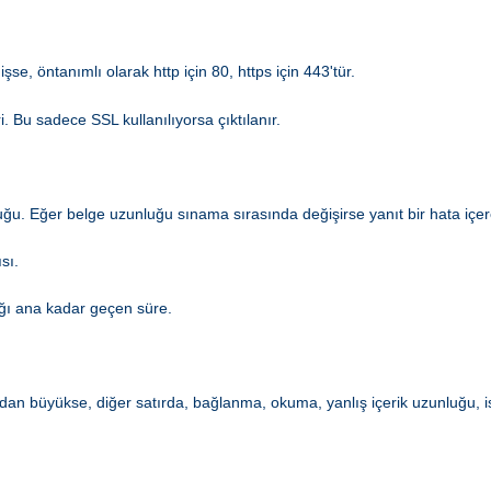
şse, öntanımlı olarak http için 80, https için 443'tür.
. Bu sadece SSL kullanılıyorsa çıktılanır.
ğu. Eğer belge uzunluğu sınama sırasında değişirse yanıt bir hata içere
sı.
dığı ana kadar geçen süre.
fırdan büyükse, diğer satırda, bağlanma, okuma, yanlış içerik uzunluğu, is