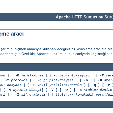
Apache HTTP Sunucusu Sürü
çme aracı
arımını ölçmek amacıyla kullanabileceğiniz bir kıyaslama aracıdır. 
n tasarlanmıştır. Özellikle, Apache kurulumunuzun saniyede kaç isteği s
oyu
] [ -
B
yerel-adres
] [ -
c
bağlantı-sayısı
] [ -
C
çer
[ -
f
protokol
] [ -
g
gnuplot-dosyası
] [ -
h
] [ -
H
özel
OST-dosyası
] [ -
P
vekil-yetkilisi:parola
] [ -
q
] [ -
r
]
 [ -
v
ayrıntı-düzeyi
] [ -
V
] [ -
w
] [ -
x
<table>-öznite
eri
] [ -
Z
şifre-kümesi
] [http[s]://]
konakadı
[:
port
]/
di