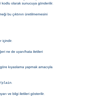
 kodlu olarak sunucuya gönderilir.
eği bu çıktının üretilmemesini
içindir.
i ne de uyarı/hata iletileri
ye göre kıyaslama yapmak amacıyla
.
/plain
arı ve bilgi iletileri gösterilir.