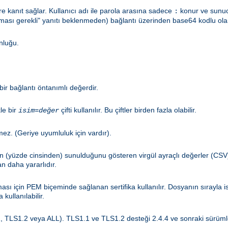
kanıt sağlar. Kullanıcı adı ile parola arasına sadece
konur ve sunuc
:
aması gerekli" yanıtı beklenmeden) bağlantı üzerinden base64 kodlu ola
nluğu.
ir bağlantı öntanımlı değerdir.
le bir
çifti kullanılır. Bu çiftler birden fazla olabilir.
isim=değer
mez. (Geriye uyumluluk için vardır).
n (yüzde cinsinden) sunulduğunu gösteren virgül ayraçlı değerler (CSV)
n daha yararlıdır.
sı için PEM biçeminde sağlanan sertifika kullanılır. Dosyanın sırayla iste
kullanılabilir.
, TLS1.2 veya ALL). TLS1.1 ve TLS1.2 desteği 2.4.4 ve sonraki sürümler