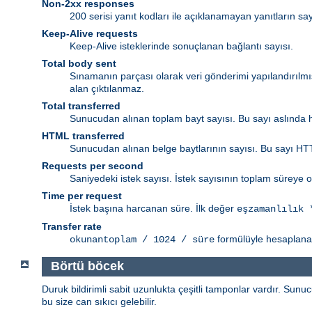
Non-2xx responses
200 serisi yanıt kodları ile açıklanamayan yanıtların sa
Keep-Alive requests
Keep-Alive isteklerinde sonuçlanan bağlantı sayısı.
Total body sent
Sınamanın parçası olarak veri gönderimi yapılandırılm
alan çıktılanmaz.
Total transferred
Sunucudan alınan toplam bayt sayısı. Bu sayı aslında h
HTML transferred
Sunucudan alınan belge baytlarının sayısı. Bu sayı HTT
Requests per second
Saniyedeki istek sayısı. İstek sayısının toplam süreye o
Time per request
İstek başına harcanan süre. İlk değer
eşzamanlılık 
Transfer rate
formülüyle hesaplanan
okunantoplam / 1024 / süre
Börtü böcek
Duruk bildirimli sabit uzunlukta çeşitli tamponlar vardır. Sunuc
bu size can sıkıcı gelebilir.