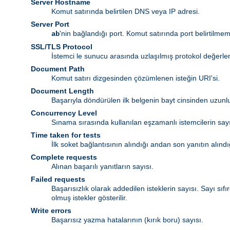
Server Hostname
Komut satırında belirtilen DNS veya IP adresi.
Server Port
'nin bağlandığı port. Komut satırında port belirtilmemi
ab
SSL/TLS Protocol
İstemci le sunucu arasında uzlaşılmış protokol değerleri
Document Path
Komut satırı dizgesinden çözümlenen isteğin URI'si.
Document Length
Başarıyla döndürülen ilk belgenin bayt cinsinden uzunlu
Concurrency Level
Sınama sırasında kullanılan eşzamanlı istemcilerin sayı
Time taken for tests
İlk soket bağlantısının alındığı andan son yanıtın alın
Complete requests
Alınan başarılı yanıtların sayısı.
Failed requests
Başarısızlık olarak addedilen isteklerin sayısı. Sayı sı
olmuş istekler gösterilir.
Write errors
Başarısız yazma hatalarının (kırık boru) sayısı.