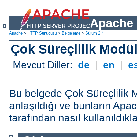
Apache 
Apache
>
HTTP Sunucusu
>
Belgeleme
>
Sürüm 2.4
Çok Süreçlilik Modül
Mevcut Diller:
de
|
en
|
e
Bu belgede Çok Süreçlilik 
anlaşıldığı ve bunların A
tarafından nasıl kullanıldıkla