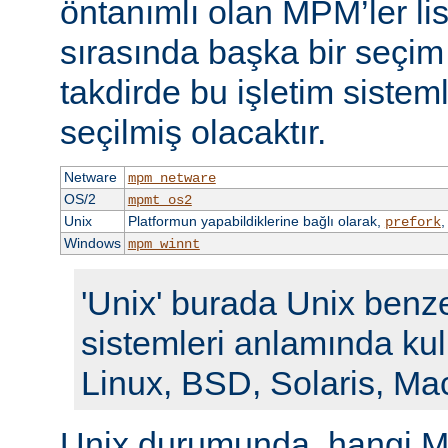
öntanımlı olan MPM’ler li
sırasında başka bir seçi
takdirde bu işletim siste
seçilmiş olacaktır.
Netware
mpm_netware
OS/2
mpmt_os2
Unix
Platformun yapabildiklerine bağlı olarak,
prefork
Windows
mpm_winnt
'Unix' burada Unix benze
sistemleri anlamında kull
Linux, BSD, Solaris, Ma
Unix durumunda, hangi M