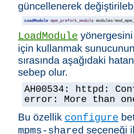
güncellenerek değiştirilebil
LoadModule
mpm_prefork_module
 modules
/
mod_mpm
yönergesini
LoadModule
için kullanmak sunucunun
sırasında aşağıdaki hata
sebep olur.
AH00534: httpd: Con
error: More than on
Bu özellik
bet
configure
seçeneği ile
mpms-shared