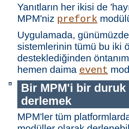
Yanıtların her ikisi de 'hay
MPM'niz
modülü
prefork
Uygulamada, günümüzdeki
sistemlerinin tümü bu iki ö
desteklediğinden öntanı
hemen daima
modü
event
Bir MPM'i bir duruk
derlemek
MPM'ler tüm platformlarda
modüller olarak derlenebi