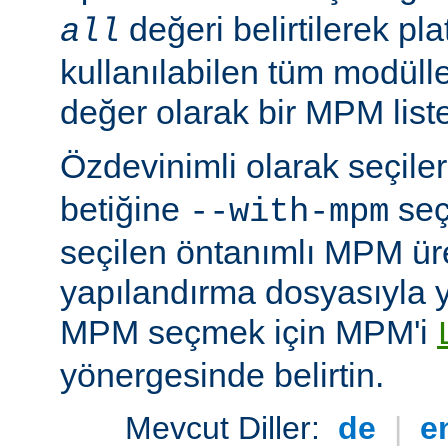
değeri belirtilerek pla
all
kullanılabilen tüm modüller
değer olarak bir MPM listesi
Özdevinimli olarak seçil
betiğine
seç
--with-mpm
seçilen öntanımlı MPM ür
yapılandırma dosyasıyla yü
MPM seçmek için MPM'i
yönergesinde belirtin.
Mevcut Diller:
de
|
e