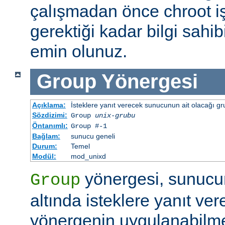
çalışmadan önce chroot i
gerektiği kadar bilgi sah
emin olunuz.
Group
Yönergesi
Açıklama:
İsteklere yanıt verecek sunucunun ait olacağı gru
Sözdizimi:
Group
unix-grubu
Öntanımlı:
Group #-1
Bağlam:
sunucu geneli
Durum:
Temel
Modül:
mod_unixd
yönergesi, sunucu
Group
altında isteklere yanıt ver
yönergenin uygulanabilme