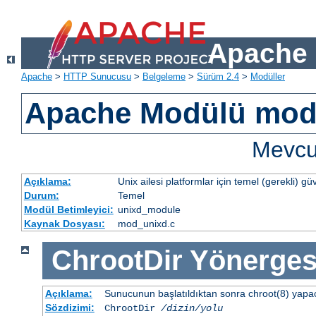
Apache 
Apache
>
HTTP Sunucusu
>
Belgeleme
>
Sürüm 2.4
>
Modüller
Apache Modülü mod
Mevcut
Açıklama:
Unix ailesi platformlar için temel (gerekli) güv
Durum:
Temel
Modül Betimleyici:
unixd_module
Kaynak Dosyası:
mod_unixd.c
ChrootDir
Yönerges
Açıklama:
Sunucunun başlatıldıktan sonra chroot(8) yapacağ
Sözdizimi:
ChrootDir
/dizin/yolu