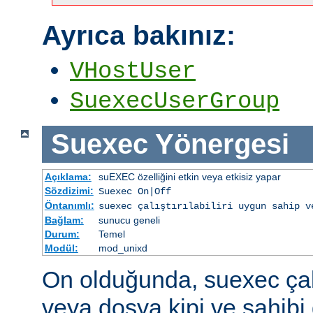
Ayrıca bakınız:
VHostUser
SuexecUserGroup
Suexec
Yönergesi
Açıklama:
suEXEC özelliğini etkin veya etkisiz yapar
Sözdizimi:
Suexec On|Off
Öntanımlı:
suexec çalıştırılabiliri uygun sahip v
Bağlam:
sunucu geneli
Durum:
Temel
Modül:
mod_unixd
On olduğunda, suexec çalış
veya dosya kipi ve sahibi