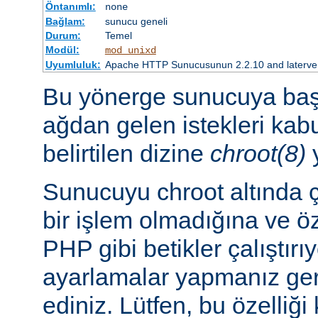
Öntanımlı:
none
Bağlam:
sunucu geneli
Durum:
Temel
Modül:
mod_unixd
Uyumluluk:
Apache HTTP Sunucusunun 2.2.10 and laterve so
Bu yönerge sunucuya başl
ağdan gelen istekleri ka
belirtilen dizine
chroot(8)
y
Sunucuyu chroot altında ç
bir işlem olmadığına ve ö
PHP gibi betikler çalıştırı
ayarlamalar yapmanız ger
ediniz. Lütfen, bu özelliğ