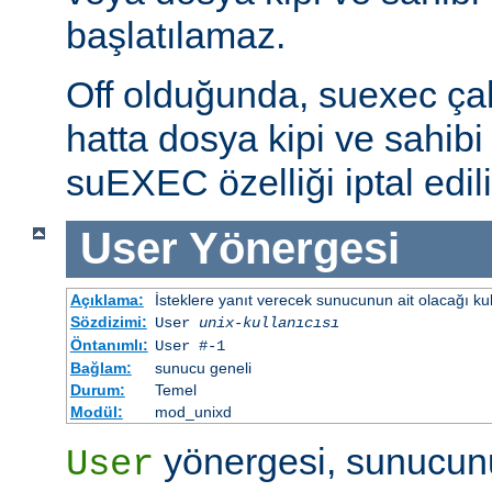
başlatılamaz.
Off olduğunda, suexec çalış
hatta dosya kipi ve sahibi 
suEXEC özelliği iptal edili
User
Yönergesi
Açıklama:
İsteklere yanıt verecek sunucunun ait olacağı kulla
Sözdizimi:
User
unix-kullanıcısı
Öntanımlı:
User #-1
Bağlam:
sunucu geneli
Durum:
Temel
Modül:
mod_unixd
yönergesi, sunucunu
User