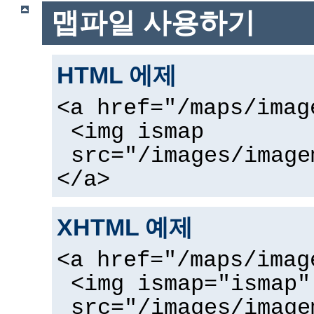
맵파일 사용하기
HTML 에제
<a href="/maps/imag
<img ismap
src="/images/image
</a>
XHTML 예제
<a href="/maps/imag
<img ismap="ismap"
src="/images/image