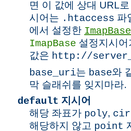
면 이 값에 상대 URL
시어는
파
.htaccess
에서 설정한
ImapBase
설정지시어
ImapBase
값은
http://server
는
와 
base_uri
base
막 슬래쉬를 잊지마라.
지시어
default
해당 좌표가
,
poly
cir
해당하지 않고
point