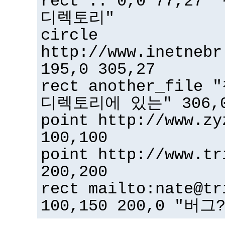
rect .. 0,0 77,2
디렉토리"
circle
http://www.inetnebr
195,0 305,27
rect another_fil
디렉토리에 있는" 306,0
point http://www.zy
100,100
point http://www.tr
200,200
rect mailto:nate@tr
100,150 200,0 "버그?