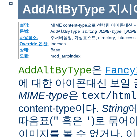
AddAltByType
지시
설명:
MIME content-type으로 선택한 아이콘대
문법:
AddAltByType
string
MIME-type
[
MIME
사용장소:
주서버설정, 가상호스트, directory, .htaccess
Override 옵션:
Indexes
상태:
Base
모듈:
mod_autoindex
은
AddAltByType
Fancy
에 대한 아이콘대신 보일 
MIME-type
은
text/html
content-type이다.
String
따옴표(
혹은
)로 묶어
"
'
이미지를 볼 수 없거나, 