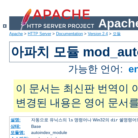
Apache
Apache
>
HTTP Server
>
Documentation
>
Version 2.4
>
모듈
아파치 모듈 mod_auto
가능한 언어:
e
이 문서는 최신판 번역이 
변경된 내용은 영어 문서를
설명:
자동으로 유닉스의
명령어나 Win32의
쉘명령어와
ls
dir
상태:
Base
모듈명:
autoindex_module