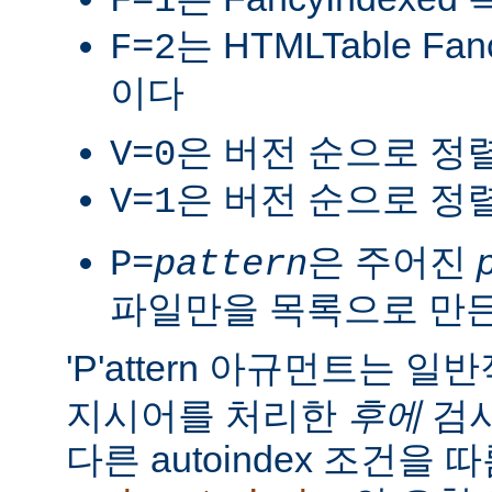
F=1
는 HTMLTable Fa
F=2
이다
은 버전 순으로 정
V=0
은 버전 순으로 정
V=1
은 주어진
P=
pattern
파일만을 목록으로 만
'P'attern 아규먼트는 일
지시어를 처리한
후에
검사
다른 autoindex 조건을