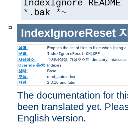
IndexIgnore README 
*.bak *~
IndexIgnoreReset
설명:
Empties the list of files to hide when listing a
문법:
IndexIgnoreReset ON|OFF
사용장소:
주서버설정, 가상호스트, directory, .htaccess
Override 옵션:
Indexes
상태:
Base
모듈:
mod_autoindex
지원:
2.3.10 and later
The documentation for thi
been translated yet. Plea
English version.