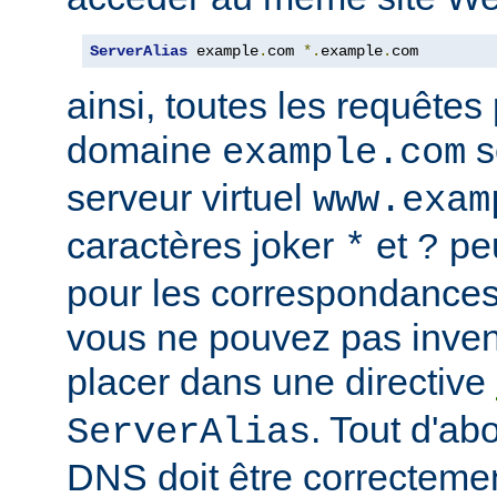
ServerAlias
 example
.
com 
*.
example
.
com
ainsi, toutes les requêtes
domaine
s
example.com
serveur virtuel
www.exam
caractères joker
et
peu
*
?
pour les correspondances
vous ne pouvez pas inven
placer dans une directive
. Tout d'ab
ServerAlias
DNS doit être correctemen