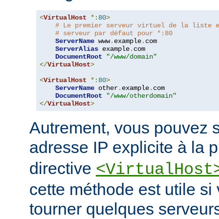
<
VirtualHost
*:
80
>
# Le premier serveur virtuel de la liste 
# serveur par défaut pour *:80
ServerName
 www
.
example
.
com

ServerAlias
 example
.
com

DocumentRoot
"/www/domain"
</
VirtualHost
>
<
VirtualHost
*:
80
>
ServerName
 other
.
example
.
com

DocumentRoot
"/www/otherdomain"
</
VirtualHost
>
Autrement, vous pouvez s
adresse IP explicite à la 
directive
<VirtualHost
cette méthode est utile si
tourner quelques serveurs