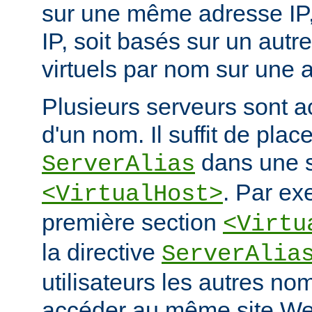
sur une même adresse IP, e
IP, soit basés sur un autr
virtuels par nom sur une a
Plusieurs serveurs sont a
d'un nom. Il suffit de place
dans une s
ServerAlias
. Par ex
<VirtualHost>
première section
<Virtu
la directive
ServerAlia
utilisateurs les autres n
accéder au même site We