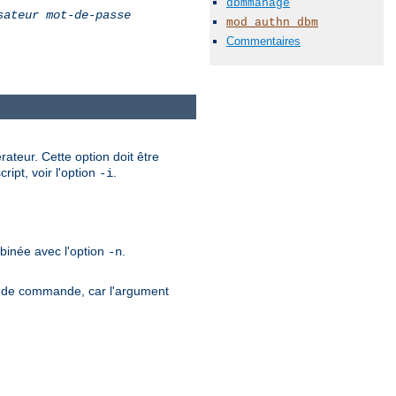
dbmmanage
sateur
mot-de-passe
mod_authn_dbm
Commentaires
ateur. Cette option doit être
ript, voir l'option
.
-i
mbinée avec l'option
.
-n
gne de commande, car l'argument