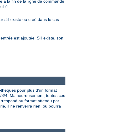
re à la fin de la ligne de commande
ifié.
ur s'il existe ou créé dans le cas
entrée est ajoutée. S'il existe, son
iothèques pour plus d'un format
/3/4. Malheureusement, toutes ces
rrespond au format attendu par
ié, il ne renverra rien, ou pourra