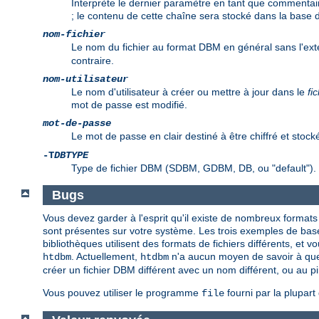
Interprète le dernier paramètre en tant que commentair
; le contenu de cette chaîne sera stocké dans la base
nom-fichier
Le nom du fichier au format DBM en général sans l'ex
contraire.
nom-utilisateur
Le nom d'utilisateur à créer ou mettre à jour dans le
fi
mot de passe est modifié.
mot-de-passe
Le mot de passe en clair destiné à être chiffré et stock
-T
DBTYPE
Type de fichier DBM (SDBM, GDBM, DB, ou "default").
Bugs
Vous devez garder à l'esprit qu'il existe de nombreux formats
sont présentes sur votre système. Les trois exemples de b
bibliothèques utilisent des formats de fichiers différents, et 
. Actuellement,
n'a aucun moyen de savoir à quel t
htdbm
htdbm
créer un fichier DBM différent avec un nom différent, ou au pi
Vous pouvez utiliser le programme
fourni par la plupar
file