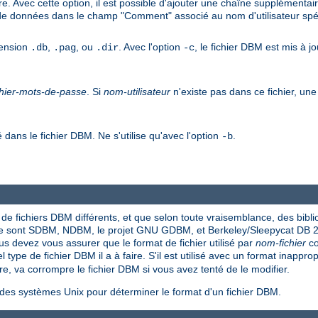
e. Avec cette option, il est possible d'ajouter une chaîne supplémentai
 de données dans le champ "Comment" associé au nom d'utilisateur spéc
tension
,
, ou
. Avec l'option
, le fichier DBM est mis à jo
.db
.pag
.dir
-c
chier-mots-de-passe
. Si
nom-utilisateur
n'existe pas dans ce fichier, une 
é dans le fichier DBM. Ne s'utilise qu'avec l'option
.
-b
 de fichiers DBM différents, et que selon toute vraisemblance, des bibl
ase sont SDBM, NDBM, le projet GNU GDBM, et Berkeley/Sleepycat DB 2
vous devez vous assurer que le format de fichier utilisé par
nom-fichier
co
ype de fichier DBM il a à faire. S'il est utilisé avec un format inappropr
re, va corrompre le fichier DBM si vous avez tenté de le modifier.
t des systèmes Unix pour déterminer le format d'un fichier DBM.