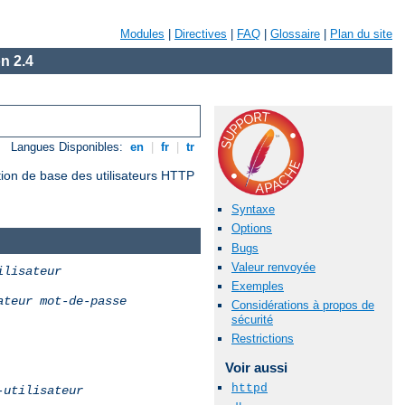
Modules
|
Directives
|
FAQ
|
Glossaire
|
Plan du site
n 2.4
Langues Disponibles:
en
|
fr
|
tr
tion de base des utilisateurs HTTP
Syntaxe
Options
Bugs
Valeur renvoyée
ilisateur
Exemples
ateur
mot-de-passe
Considérations à propos de
sécurité
Restrictions
Voir aussi
httpd
-utilisateur