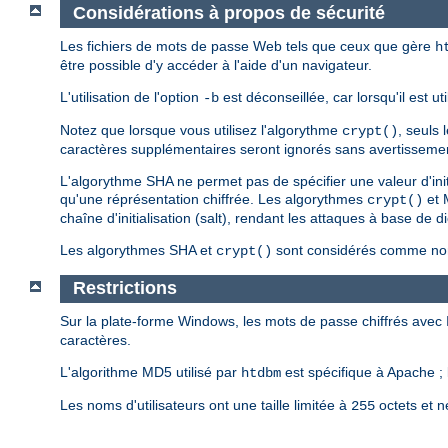
Considérations à propos de sécurité
Les fichiers de mots de passe Web tels que ceux que gère
h
être possible d'y accéder à l'aide d'un navigateur.
L'utilisation de l'option
est déconseillée, car lorsqu'il est u
-b
Notez que lorsque vous utilisez l'algorythme
, seuls
crypt()
caractères supplémentaires seront ignorés sans avertisseme
L'algorythme SHA ne permet pas de spécifier une valeur d'ini
qu'une réprésentation chiffrée. Les algorythmes
et 
crypt()
chaîne d'initialisation (salt), rendant les attaques à base de d
Les algorythmes SHA et
sont considérés comme non 
crypt()
Restrictions
Sur la plate-forme Windows, les mots de passe chiffrés avec
caractères.
L'algorithme MD5 utilisé par
est spécifique à Apache ; 
htdbm
Les noms d'utilisateurs ont une taille limitée à
octets et n
255