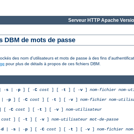
Serveur HTTP Apache Versio
es DBM de mots de passe
ckés des nom d'utilisateurs et mots de passe à des fins d'authentifica
pour plus de détails à propos de ces fichiers DBM.
ge
 -
s
| -
p
] [ -
C
cost
] [ -
t
] [ -
v
]
nom-fichier
nom-ut
| -
p
] [ -
C
cost
] [ -
t
] [ -
v
]
nom-fichier
nom-utilis
 [ -
C
cost
] [ -
t
] [ -
v
]
nom-utilisateur
cost
] [ -
t
] [ -
v
]
nom-utilisateur
mot-de-passe
-
d
| -
s
| -
p
] [ -
C
cost
] [ -
t
] [ -
v
]
nom-fichier
nom