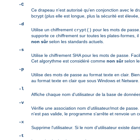
-C
Ce drapeau n'est autorisé qu'en conjonction avec le 
bcrypt (plus elle est longue, plus la sécurité est élevée,
-d
Utilise un chiffrement
pour les mots de passe. 
crypt()
supporte ce chiffrement sur toutes les plates-formes, i
non sûr
selon les standards actuels.
-s
Utilise le chiffrement SHA pour les mots de passe. Facil
Cet algorythme est considéré comme
non sûr
selon le
-p
Utilise des mots de passe au format texte en clair. Bie
au format texte en clair que sous Windows et Netware.
-l
Affiche chaque nom d'utilisateur de la base de donné
-v
Vérifie une association nom d'utilisateur/mot de passe
n'est pas valide, le programme s'arrête et renvoie un c
-x
Supprime l'utilisateur. Si le nom d'utilisateur existe dan
-t