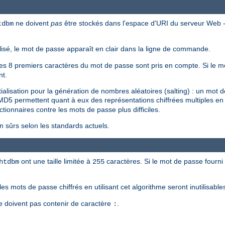
ne doivent
pas
être stockés dans l'espace d'URI du serveur Web --
tdbm
tilisé, le mot de passe apparaît en clair dans la ligne de commande.
 les 8 premiers caractères du mot de passe sont pris en compte. Si le mo
nt.
tialisation pour la génération de nombres aléatoires (salting) : un mot
MD5 permettent quant à eux des représentations chiffrées multiples 
ictionnaires contre les mots de passe plus difficiles.
sûrs selon les standards actuels.
ont une taille limitée à
caractères. Si le mot de passe fourni 
htdbm
255
les mots de passe chiffrés en utilisant cet algorithme seront inutilisabl
e doivent pas contenir de caractère
.
: