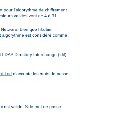
nt pour l'algorythme de chiffrement
 valeurs valides vont de 4 à 31.
et Netware. Bien que
htdbm
t algorythme est considéré comme
t LDAP Directory Interchange (ldif).
n'accepte les mots de passe
httpd
i est valide. Si le mot de passe