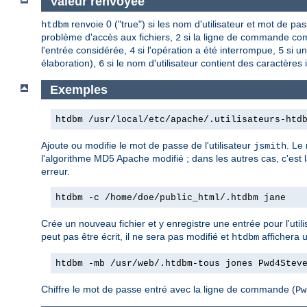
Valeur renvoyée
renvoie 0 ("true") si les nom d'utilisateur et mot de p
htdbm
problème d'accès aux fichiers,
si la ligne de commande com
2
l'entrée considérée,
si l'opération a été interrompue,
si un
4
5
élaboration),
si le nom d'utilisateur contient des caractères 
6
Exemples
htdbm /usr/local/etc/apache/.utilisateurs-htd
Ajoute ou modifie le mot de passe de l'utilisateur
. Le
jsmith
l'algorithme MD5 Apache modifié ; dans les autres cas, c'est 
erreur.
htdbm -c /home/doe/public_html/.htdbm jane
Crée un nouveau fichier et y enregistre une entrée pour l'util
peut pas être écrit, il ne sera pas modifié et
affichera 
htdbm
htdbm -mb /usr/web/.htdbm-tous jones Pwd4Stev
Chiffre le mot de passe entré avec la ligne de commande (
Pw