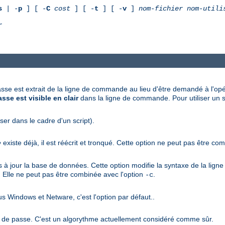
s
| -
p
] [ -
C
cost
] [ -
t
] [ -
v
]
nom-fichier
nom-utili
r
asse est extrait de la ligne de commande au lieu d'être demandé à l'opér
sse est visible en clair
dans la ligne de commande. Pour utiliser un sc
iser dans le cadre d'un script).
e
existe déjà, il est réécrit et tronqué. Cette option ne peut pas être co
pas à jour la base de données. Cette option modifie la syntaxe de la li
. Elle ne peut pas être combinée avec l'option
.
-c
s Windows et Netware, c'est l'option par défaut..
ts de passe. C'est un algorythme actuellement considéré comme sûr.