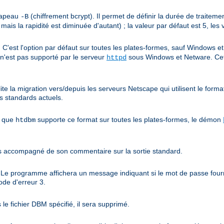
drapeau
(chiffrement bcrypt). Il permet de définir la durée de traiteme
-B
 mais la rapidité est diminuée d'autant) ; la valeur par défaut est 5, les
C'est l'option par défaut sur toutes les plates-formes, sauf Windows 
l n'est pas supporté par le serveur
sous Windows et Netware. Ce
httpd
ite la migration vers/depuis les serveurs Netscape qui utilisent le forma
s standards actuels.
n que
supporte ce format sur toutes les plates-formes, le démon
htdbm
es accompagné de son commentaire sur la sortie standard.
. Le programme affichera un message indiquant si le mot de passe fourn
ode d'erreur 3.
s le fichier DBM spécifié, il sera supprimé.