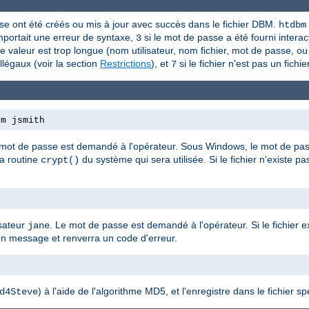
asse ont été créés ou mis à jour avec succès dans le fichier DBM.
htdbm
portait une erreur de syntaxe,
si le mot de passe a été fourni interact
3
e valeur est trop longue (nom utilisateur, nom fichier, mot de passe, o
illégaux (voir la section
Restrictions
), et
si le fichier n'est pas un fic
7
bm jsmith
 mot de passe est demandé à l'opérateur. Sous Windows, le mot de passe
la routine
du système qui sera utilisée. Si le fichier n'existe pa
crypt()
isateur
. Le mot de passe est demandé à l'opérateur. Si le fichier ex
jane
un message et renverra un code d'erreur.
e
) à l'aide de l'algorithme MD5, et l'enregistre dans le fichier spé
d4Steve