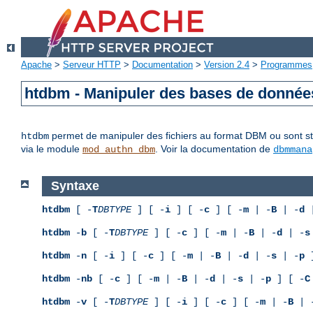
Apache
>
Serveur HTTP
>
Documentation
>
Version 2.4
>
Programmes
htdbm - Manipuler des bases de donné
permet de manipuler des fichiers au format DBM ou sont sto
htdbm
via le module
. Voir la documentation de
mod_authn_dbm
dbmmana
Syntaxe
htdbm
[ -
T
DBTYPE
] [ -
i
] [ -
c
] [ -
m
| -
B
| -
d
|
htdbm
-
b
[ -
T
DBTYPE
] [ -
c
] [ -
m
| -
B
| -
d
| -
s
htdbm
-
n
[ -
i
] [ -
c
] [ -
m
| -
B
| -
d
| -
s
| -
p
]
htdbm
-
nb
[ -
c
] [ -
m
| -
B
| -
d
| -
s
| -
p
] [ -
C
htdbm
-
v
[ -
T
DBTYPE
] [ -
i
] [ -
c
] [ -
m
| -
B
| 