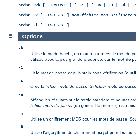
htdbm
-
vb
[ -
T
DBTYPE
] [ -
c
] [ -
m
| -
B
| -
d
| -
htdbm
-
x
[ -
T
DBTYPE
]
nom-fichier
nom-utilisateu
htdbm
-
l
[ -
T
DBTYPE
]
Options
-b
Utilise le mode batch ; en d'autres termes, le mot de p
utilisée avec la plus grande prudence, car
le mot de pa
-i
Lit le mot de passe depuis stdin sans vérification (à util
-c
Crée le
fichier-mots-de-passe
. Si
fichier-mots-de-pass
-n
Affiche les résultats sur la sortie standard et ne met 
fichier-mots-de-passe
(en général le premier) est omis
-m
Utilise un chiffrement MD5 pour les mots de passe. Sou
-B
Utilise l'algorythme de chiffrement bcrypt pour les mo