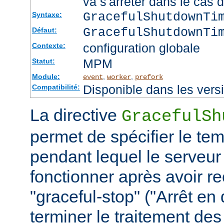
va s'arrêter dans le cas 
GracefulShutdownTi
Syntaxe:
GracefulShutdownTi
Défaut:
configuration globale
Contexte:
MPM
Statut:
Module:
,
,
event
worker
prefork
Disponible dans les vers
Compatibilité:
La directive
GracefulSh
permet de spécifier le te
pendant lequel le serveur
fonctionner après avoir re
"graceful-stop" ("Arrêt en
terminer le traitement de