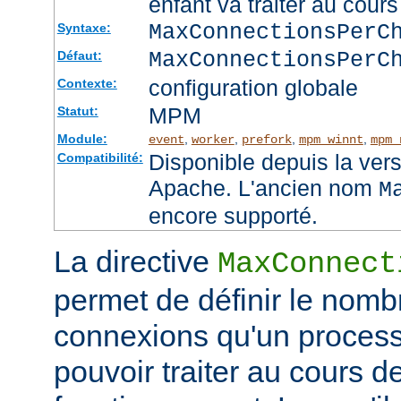
enfant va traiter au cou
MaxConnectionsPer
Syntaxe:
MaxConnectionsPerC
Défaut:
configuration globale
Contexte:
MPM
Statut:
Module:
,
,
,
,
event
worker
prefork
mpm_winnt
mpm_
Disponible depuis la ver
Compatibilité:
Apache. L'ancien nom
M
encore supporté.
La directive
MaxConnect
permet de définir le no
connexions qu'un process
pouvoir traiter au cours d