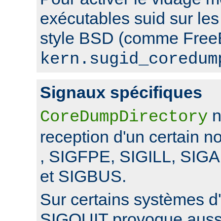
exécutables suid sur le
style BSD (comme FreeB
kern.sugid_coredum
Signaux spécifiques
n
CoreDumpDirectory
reception d'un certain 
, SIGFPE, SIGILL, SI
et SIGBUS.
Sur certains systèmes d'
SIGQUIT provoque auss