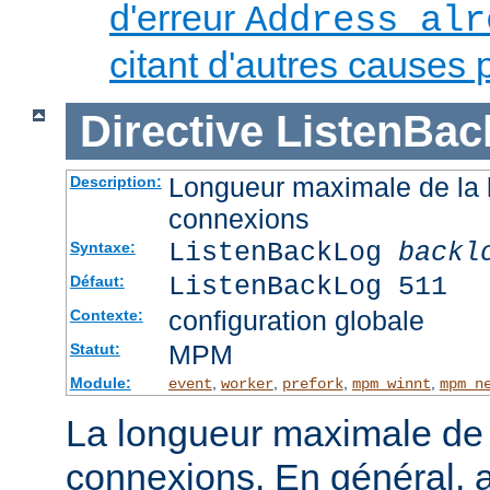
d'erreur
Address alr
citant d'autres causes 
Directive
ListenBac
Longueur maximale de la l
Description:
connexions
ListenBackLog
backl
Syntaxe:
ListenBackLog 511
Défaut:
configuration globale
Contexte:
MPM
Statut:
Module:
,
,
,
,
event
worker
prefork
mpm_winnt
mpm_n
La longueur maximale de l
connexions. En général, 