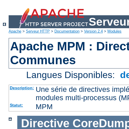
Serveu
Apache
>
Serveur HTTP
>
Documentation
>
Version 2.4
>
Modules
Apache MPM : Direct
Communes
Langues Disponibles:
d
Une série de directives impl
Description:
modules multi-processus (
MPM
Statut:
Directive
CoreDump