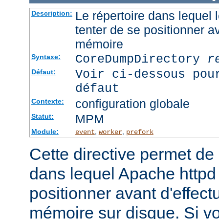
Le répertoire dans lequel
Description:
tenter de se positionner a
mémoire
CoreDumpDirectory
r
Syntaxe:
Voir ci-dessous pou
Défaut:
défaut
configuration globale
Contexte:
MPM
Statut:
Module:
,
,
event
worker
prefork
Cette directive permet de d
dans lequel Apache httpd 
positionner avant d'effect
mémoire sur disque. Si v