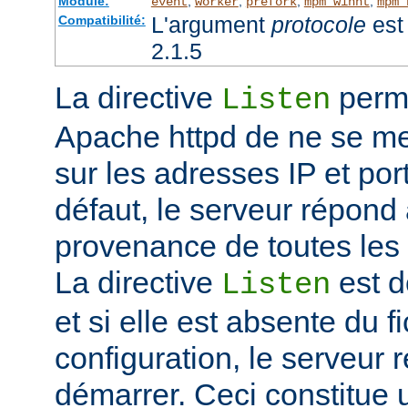
Module:
,
,
,
,
event
worker
prefork
mpm_winnt
mpm_
L'argument
protocole
est 
Compatibilité:
2.1.5
La directive
perme
Listen
Apache httpd de ne se met
sur les adresses IP et port
défaut, le serveur répond
provenance de toutes les 
La directive
est d
Listen
et si elle est absente du f
configuration, le serveur 
démarrer. Ceci constitue