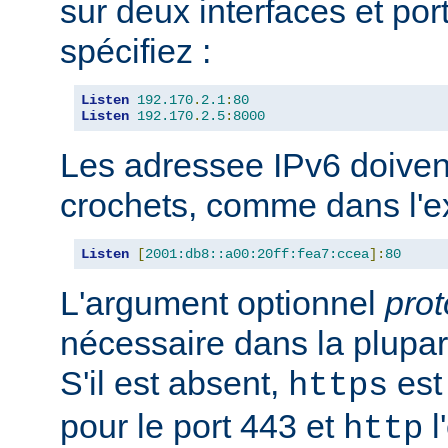
sur deux interfaces et port
spécifiez :
Listen
192.170
.
2.1
:
80
Listen
192.170
.
2.5
:
8000
Les adressee IPv6 doiven
crochets, comme dans l'e
Listen
[
2001:db8::a00:20ff:fea7:ccea
]:
80
L'argument optionnel
prot
nécessaire dans la plupar
S'il est absent,
est 
https
pour le port 443 et
l
http