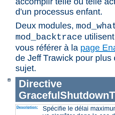
accomplir telle ou telle ac
d'un processus enfant.
Deux modules,
mod_wha
utilisen
mod_backtrace
vous référer à la
page En
de Jeff Trawick pour plus 
sujet.
Directive
GracefulShutdownT
Spécifie le délai maximu
Description: