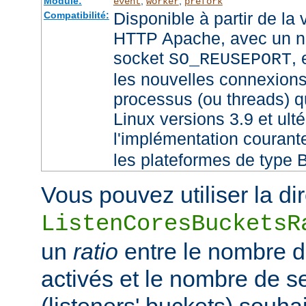
Module:
,
,
event
worker
prefork
Disponible à partir de la
Compatibilité:
HTTP Apache, avec un no
socket
,
SO_REUSEPORT
les nouvelles connexions
processus (ou threads) qu
Linux versions 3.9 et ult
l'implémentation couran
les plateformes de type 
Vous pouvez utiliser la di
ListenCoresBucketsR
un
ratio
entre le nombre 
activés et le nombre de 
(listeners' buckets) souhai