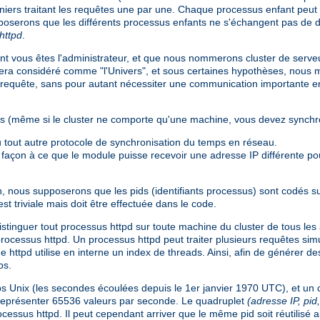
iers traitant les requêtes une par une. Chaque processus enfant peut 
pposerons que les différents processus enfants ne s'échangent pas de
httpd
.
ont vous êtes l'administrateur, et que nous nommerons cluster de serv
era considéré comme "l'Univers", et sous certaines hypothèses, nous m
 requête, sans pour autant nécessiter une communication importante ent
ions (même si le cluster ne comporte qu'une machine, vous devez synch
tout autre protocole de synchronisation du temps en réseau.
 façon à ce que le module puisse recevoir une adresse IP différente p
n, nous supposerons que les pids (identifiants processus) sont codés su
 est triviale mais doit être effectuée dans le code.
tinguer tout processus httpd sur toute machine du cluster de tous les
 du processus httpd. Un processus httpd peut traiter plusieurs requêtes si
 httpd utilise en interne un index de threads. Ainsi, afin de générer d
ps.
s Unix (les secondes écoulées depuis le 1er janvier 1970 UTC), et un 
représenter 65536 valeurs par seconde. Le quadruplet
(adresse IP, pi
ssus httpd. Il peut cependant arriver que le même pid soit réutilisé 