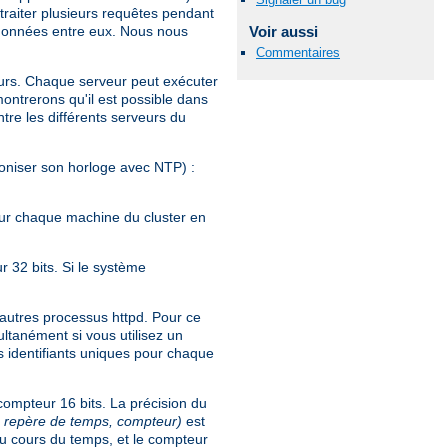
traiter plusieurs requêtes pendant
 données entre eux. Nous nous
Voir aussi
Commentaires
eurs. Chaque serveur peut exécuter
ontrerons qu'il est possible dans
re les différents serveurs du
roniser son horloge avec NTP) :
our chaque machine du cluster en
r 32 bits. Si le système
 autres processus httpd. Pour ce
multanément si vous utilisez un
es identifiants uniques pour chaque
compteur 16 bits. La précision du
d, repère de temps, compteur)
est
au cours du temps, et le compteur