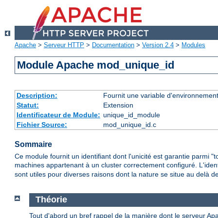
Apache
>
Serveur HTTP
>
Documentation
>
Version 2.4
>
Modules
Module Apache mod_unique_id
Description:
Fournit une variable d'environnement
Statut:
Extension
Identificateur de Module:
unique_id_module
Fichier Source:
mod_unique_id.c
Sommaire
Ce module fournit un identifiant dont l'unicité est garantie parmi "
machines appartenant à un cluster correctement configuré. L'ident
sont utiles pour diverses raisons dont la nature se situe au delà 
Théorie
Tout d'abord un bref rappel de la manière dont le serveur Ap