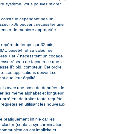
tre système, vous pouvez migrer
ne constitue cependant pas un
esseur x86 peuvent nécessiter une
ompenser de manière appropriée.
, repère de temps sur 32 bits,
IME base64, et sa valeur se
tères
et
nécessitent un codage
+
/
dresse réseau de façon à ce que le
esse IP, pid, compteur. Cet ordre
ge. Les applications doivent se
ant que leur égalité.
entuels avec une base de données de
ser les même alphabet et longueur
 arrêtent de traiter toute requête
s requêtes en utilisant les nouveaux
 pratiquement infinie car les
cluster (seule la synchronisation
communication est implicite et