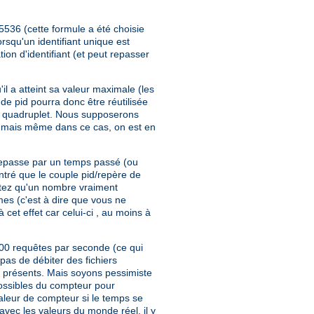
5536 (cette formule a été choisie
squ'un identifiant unique est
on d'identifiant (et peut repasser
il a atteint sa valeur maximale (les
de pid pourra donc être réutilisée
re quadruplet. Nous supposerons
 mais même dans ce cas, on est en
 repasse par un temps passé (ou
ontré que le couple pid/repère de
 Notez qu'un nombre vraiment
èmes (c'est à dire que vous ne
cet effet car celui-ci , au moins à
500 requêtes par seconde (ce qui
pas de débiter des fichiers
s présents. Mais soyons pessimiste
possibles du compteur pour
aleur de compteur si le temps se
avec les valeurs du monde réel, il y