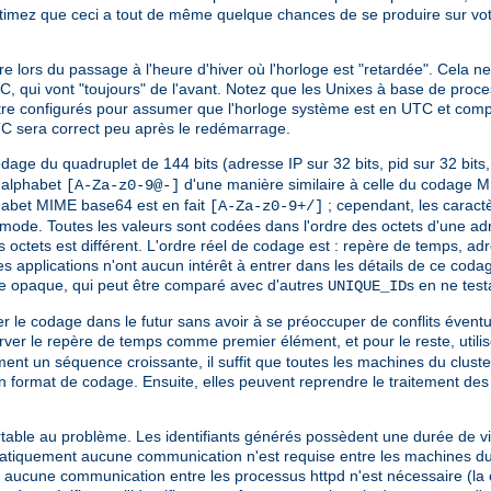
stimez que ceci a tout de même quelque chances de se produire sur vo
e lors du passage à l'heure d'hiver où l'horloge est "retardée". Cela 
C, qui vont "toujours" de l'avant. Notez que les Unixes à base de proc
ent être configurés pour assumer que l'horloge système est en UTC et c
TC sera correct peu après le redémarrage.
dage du quadruplet de 144 bits (adresse IP sur 32 bits, pid sur 32 bits
l'alphabet
d'une manière similaire à celle du codage M
[A-Za-z0-9@-]
phabet MIME base64 est en fait
; cependant, les carac
[A-Za-z0-9+/]
ommode. Toutes les valeurs sont codées dans l'ordre des octets d'une a
 octets est différent. L'ordre réel de codage est : repère de temps, adr
s applications n'ont aucun intérêt à entrer dans les détails de ce coda
opaque, qui peut être comparé avec d'autres
s en ne test
UNIQUE_ID
ifier le codage dans le futur sans avoir à se préoccuper de conflits év
ver le repère de temps comme premier élément, et pour le reste, utili
nt un séquence croissante, il suffit que toutes les machines du cluster
ncien format de codage. Ensuite, elles peuvent reprendre le traitement de
able au problème. Les identifiants générés possèdent une durée de vie
 Pratiquement aucune communication n'est requise entre les machines du 
t aucune communication entre les processus httpd n'est nécessaire (la 