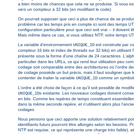
a bien moins de chances que cela ne se produise. Si vous e
vers un compteur à 32 bits (en modifiant le code).
On pourrait supposer que ceci a plus de chance de se produir
problème car les temps pris en compte ici sont des temps UT
configuration particulière pour que ceci soit vrai -- il doiv
Mais même dans ce cas, si vous utilisez NTP, votre temps U
La variable d'environnement
est construite par co
UNIQUE_ID
compteur 16 bits et index de threads sur 32 bits) en utilisant 
présente sous la forme d'une chaîne de 24 caractères. L'al
particulier dans les URLs, ce qui rend leur utilisation peu c
codage soit comparable entre des architectures où l'ordre des
de codage possède un but précis, mais il faut souligner que le
contenter de traiter la variable
comme un symbole 
UNIQUE_ID
L'ordre a été choisi de façon à ce qu'il soit possible de mod
s existante. Les nouveaux codages doivent conser
UNIQUE_ID
en bits. Comme les repères de temps constituent essentielleme
dans la même
seconde repère
, et n'utilisent alors plus l'a
codages.
Nous pensons que ceci apporte une solution relativement port
identifiants futurs pourront être allongés selon les besoins.
NTP est requise, ce qui représente une charge très faible), e