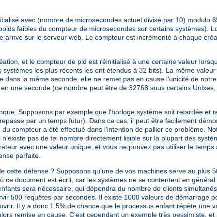
nitialisé avec (nombre de microsecondes actuel divisé par 10) modulo 6
 poids faibles du compteur de microsecondes sur certains systèmes). Lor
e arrive sur le serveur web. Le compteur est incrémenté à chaque créati
on, et le compteur de pid est réinitialisé à une certaine valeur lorsqu'
 systèmes les plus récents les ont étendus à 32 bits). La même valeur 
sée dans la même seconde, elle ne remet pas en cause l'unicité de not
 en une seconde (ce nombre peut être de 32768 sous certains Unixes,
conque. Supposons par exemple que l'horloge système soit retardée et
e repasse par un temps futur). Dans ce cas, il peut être facilement dém
tion du compteur a été effectué dans l'intention de pallier ce problème.
 il n'existe pas de tel nombre directement lisible sur la plupart des syst
teur avec une valeur unique, et vous ne pouvez pas utiliser le temps à 
ense parfaite.
ité de cette défense ? Supposons qu'une de vos machines serve au plus 
ù ce document est écrit, car les systèmes ne se contentent en général 
 enfants sera nécessaire, qui dépendra du nombre de clients simultané
rvir 500 requêtes par secondes. Il existe 1000 valeurs de démarrage 
vrir. Il y a donc 1,5% de chance que le processus enfant répète une v
 alors remise en cause. C'est cependant un exemple très pessimiste, et 