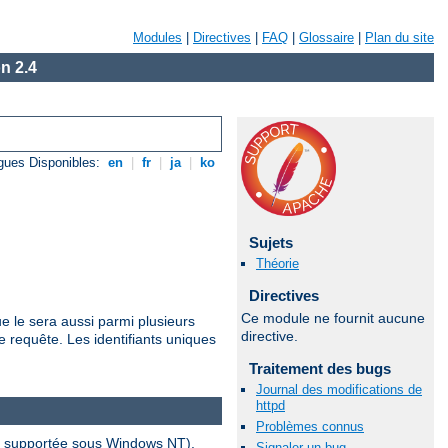
Modules
|
Directives
|
FAQ
|
Glossaire
|
Plan du site
n 2.4
gues Disponibles:
en
|
fr
|
ja
|
ko
Sujets
Théorie
Directives
Ce module ne fournit aucune
ue le sera aussi parmi plusieurs
directive.
 requête. Les identifiants uniques
Traitement des bugs
Journal des modifications de
httpd
Problèmes connus
pas supportée sous Windows NT).
Signaler un bug