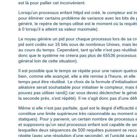
est là pour pallier cet inconvénient.
Lorsqu'un processus enfant httpd est créé, le compteur est i
pour éliminer certains problème de variance avec les bits de
généré, le repère de temps utilisé est le moment où la requêt
à 0 lorsqu'il a atteint sa valeur maximale).
Le noyau génère un pid pour chaque processus lors de sa créati
pid sont codés sur 16 bits sous de nombreux Unixes, mais les
au cours du temps. Cependant, tant qu'elle n'est pas réutili
donc que le système ne créera pas plus de 65536 processus
général loin de cette situation).
Il est possible que le temps se répète pour une raison quel
bien, comme elle avançait, elle a été remise à l'heure, et ell
temps peut être réutilisé. Le choix de la formule d'initialisa
aléatoire serait souhaitable pour initialiser le compteur, mais
pouvez pas utiliser rand() car vous devez déclencher le généra
la seconde près, s'est répété). Il ne s'agit donc pas d'une déf
Même si elle n'est pas parfaite, quel est le degré d'efficac
constitue une limite supérieure très raisonnable au moment o
statiques). Pour y parvenir, un certain nombre de processus
et supposons qu'un seul processus enfant soit capable de se
lesquelles deux séquences de 500 requêtes puissent se recou
répète (avec une résolution d'une seconde), et l'unicité sera