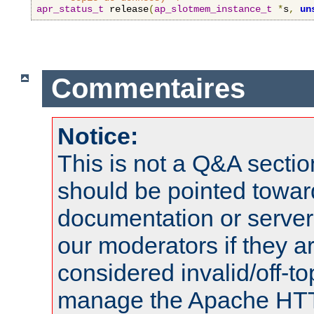
apr_status_t
 release
(
ap_slotmem_instance_t
*
s
,
un
Commentaires
Notice:
This is not a Q&A sect
should be pointed towar
documentation or serve
our moderators if they a
considered invalid/off-t
manage the Apache HTTP