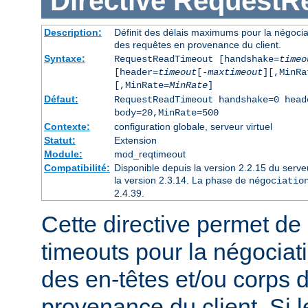
Directive
RequestR
Description:
Définit des délais maximums pour la négociat
des requêtes en provenance du client.
Syntaxe:
RequestReadTimeout [handshake=
timeo
[header=
timeout
[-
maxtimeout
][,MinRa
[,MinRate=
MinRate
]
Défaut:
RequestReadTimeout handshake=0 head
body=20,MinRate=500
Contexte:
configuration globale, serveur virtuel
Statut:
Extension
Module:
mod_reqtimeout
Compatibilité:
Disponible depuis la version 2.2.15 du serv
la version 2.3.14. La phase de
négociatio
2.4.39.
Cette directive permet de d
timeouts pour la négociat
des en-têtes et/ou corps 
provenance du client. Si l