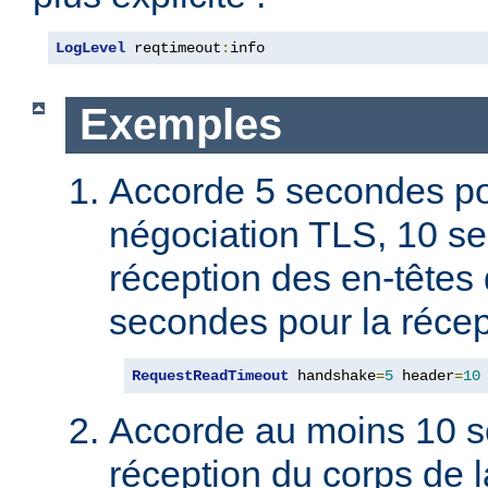
LogLevel
 reqtimeout
:
info
Exemples
Accorde 5 secondes po
négociation TLS, 10 s
réception des en-têtes 
secondes pour la récep
RequestReadTimeout
 handshake
=
5
 header
=
10
Accorde au moins 10 s
réception du corps de l