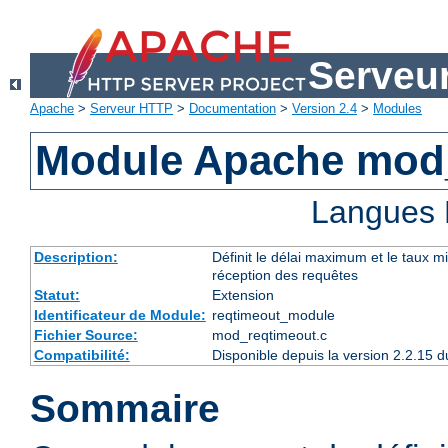
Serveu
Apache
>
Serveur HTTP
>
Documentation
>
Version 2.4
>
Modules
Module Apache mod
Langues 
Description:
Définit le délai maximum et le taux 
réception des requêtes
Statut:
Extension
Identificateur de Module:
reqtimeout_module
Fichier Source:
mod_reqtimeout.c
Compatibilité:
Disponible depuis la version 2.2.15
Sommaire