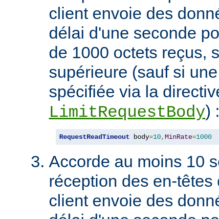
client envoie des don
délai d'une seconde p
de 1000 octets reçus, s
supérieure (sauf si une 
spécifiée via la directiv
) 
LimitRequestBody
RequestReadTimeout
 body
=
10
,
MinRate
=
1000
Accorde au moins 10 s
réception des en-têtes 
client envoie des don