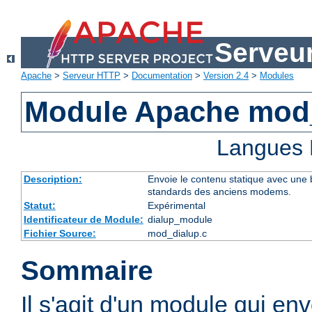
Serveu
Apache
>
Serveur HTTP
>
Documentation
>
Version 2.4
>
Modules
Module Apache mod
Langues 
Description:
Envoie le contenu statique avec une b
standards des anciens modems.
Statut:
Expérimental
Identificateur de Module:
dialup_module
Fichier Source:
mod_dialup.c
Sommaire
Il s'agit d'un module qui en