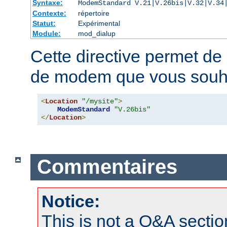
Syntaxe:
ModemStandard V.21|V.26bis|V.32|V.34
Contexte:
répertoire
Statut:
Expérimental
Module:
mod_dialup
Cette directive permet de 
de modem que vous souha
<
Location
"/mysite"
>
ModemStandard
"V.26bis"
</
Location
>
Commentaires
Notice:
This is not a Q&A sect