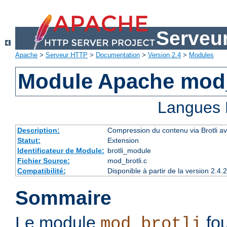
Serveu
Apache
>
Serveur HTTP
>
Documentation
>
Version 2.4
>
Modules
Module Apache mod_
Langues 
Description:
Compression du contenu via Brotli ava
Statut:
Extension
Identificateur de Module:
brotli_module
Fichier Source:
mod_brotli.c
Compatibilité:
Disponible à partir de la version 2.
Sommaire
Le module
fou
mod_brotli