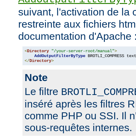
suivant, l'activation de l
restreinte aux fichiers htm
documentation d'Apache 
<
Directory
"/your-server-root/manual"
>
AddOutputFilterByType
 BROTLI_COMPRESS tex
</
Directory
>
Note
Le filtre
BROTLI_COMPR
inséré après les filtr
comme PHP ou SSI. Il n'
sous-requêtes internes.