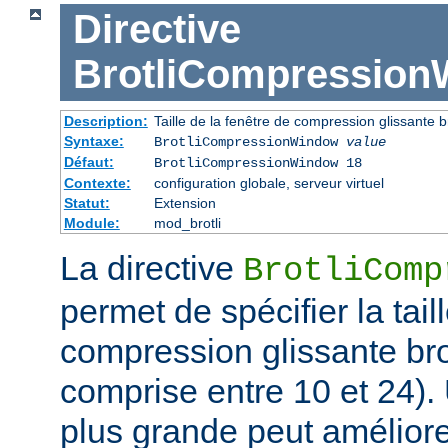
Directive
BrotliCompressio
Description:
Taille de la fenêtre de compression glissante br
Syntaxe:
BrotliCompressionWindow
value
Défaut:
BrotliCompressionWindow 18
Contexte:
configuration globale, serveur virtuel
Statut:
Extension
Module:
mod_brotli
La directive
BrotliComp
permet de spécifier la tail
compression glissante bro
comprise entre 10 et 24). 
plus grande peut améliorer