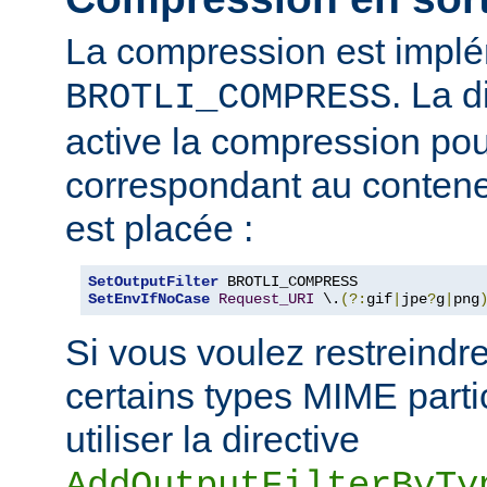
La compression est impl
. La d
BROTLI_COMPRESS
active la compression po
correspondant au contene
est placée :
SetOutputFilter
SetEnvIfNoCase
Request_URI
 \.
(?:
gif
|
jpe
?
g
|
png
Si vous voulez restreindr
certains types MIME parti
utiliser la directive
AddOutputFilterByTy