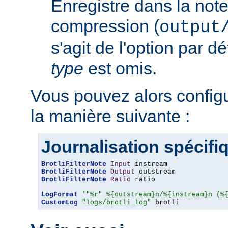
Enregistre dans la note
compression (
output
s'agit de l'option par d
type
est omis.
Vous pouvez alors config
la manière suivante :
Journalisation spécifi
BrotliFilterNote
Input
BrotliFilterNote
Output
BrotliFilterNote
Ratio
 ratio

LogFormat
'"%r" %{outstream}n/%{instream}n (%
CustomLog
"logs/brotli_log"
 brotli