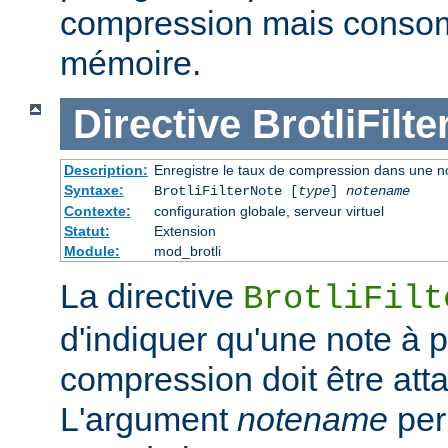
compression mais conso
mémoire.
Directive
BrotliFilt
Description:
Enregistre le taux de compression dans une not
Syntaxe:
BrotliFilterNote [
type
]
notename
Contexte:
configuration globale, serveur virtuel
Statut:
Extension
Module:
mod_brotli
La directive
BrotliFilt
d'indiquer qu'une note à 
compression doit être att
L'argument
notename
per