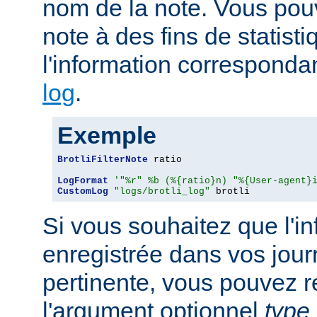
nom de la note. Vous pouv
note à des fins de statist
l'information corresponda
log
.
Exemple
BrotliFilterNote
 ratio

LogFormat
'"%r" %b (%{ratio}n) "%{User-agent}
CustomLog
"logs/brotli_log"
 brotli
Si vous souhaitez que l'i
enregistrée dans vos jour
pertinente, vous pouvez 
l'argument optionnel
type