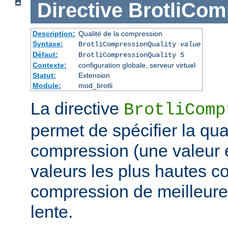
Directive
BrotliCom
Description:
Qualité de la compression
Syntaxe:
BrotliCompressionQuality
value
Défaut:
BrotliCompressionQuality 5
Contexte:
configuration globale, serveur virtuel
Statut:
Extension
Module:
mod_brotli
La directive
BrotliComp
permet de spécifier la qual
compression (une valeur e
valeurs les plus hautes c
compression de meilleure 
lente.