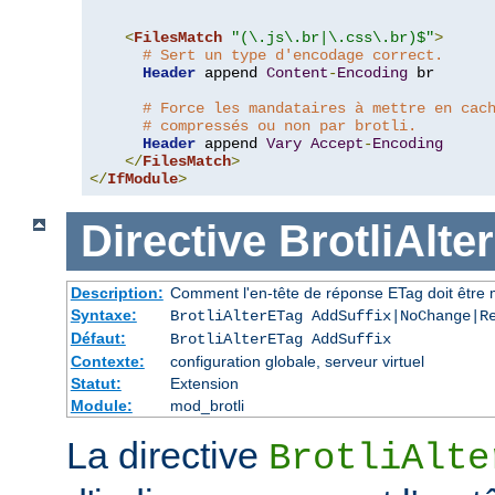
<
FilesMatch
"(\.js\.br|\.css\.br)$"
>
# Sert un type d'encodage correct.
Header
 append 
Content
-
Encoding
 br

# Force les mandataires à mettre en cac
# compressés ou non par brotli.
Header
 append 
Vary
Accept
-
Encoding
</
FilesMatch
>
</
IfModule
>
Directive
BrotliAlte
Description:
Comment l'en-tête de réponse ETag doit être 
Syntaxe:
BrotliAlterETag AddSuffix|NoChange|R
Défaut:
BrotliAlterETag AddSuffix
Contexte:
configuration globale, serveur virtuel
Statut:
Extension
Module:
mod_brotli
La directive
BrotliAlte