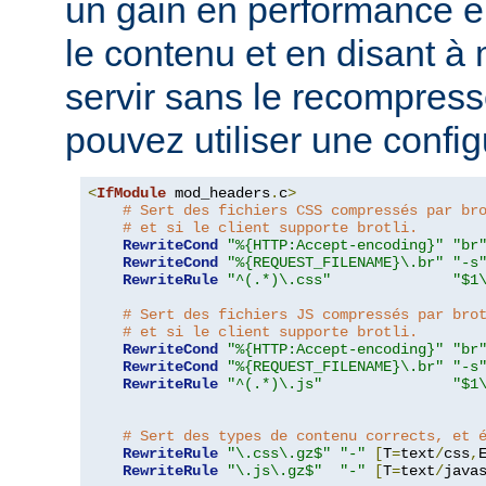
un gain en performance 
le contenu et en disant à 
servir sans le recompress
pouvez utiliser une configu
<
IfModule
 mod_headers
.
c
>
# Sert des fichiers CSS compressés par br
# et si le client supporte brotli.
RewriteCond
"%{HTTP:Accept-encoding}"
"br
RewriteCond
"%{REQUEST_FILENAME}\.br"
"-s
RewriteRule
"^(.*)\.css"
"$1
# Sert des fichiers JS compressés par bro
# et si le client supporte brotli.
RewriteCond
"%{HTTP:Accept-encoding}"
"br
RewriteCond
"%{REQUEST_FILENAME}\.br"
"-s
RewriteRule
"^(.*)\.js"
"$1
# Sert des types de contenu corrects, et 
RewriteRule
"\.css\.gz$"
"-"
[
T
=
text
/
css
,
RewriteRule
"\.js\.gz$"
"-"
[
T
=
text
/
java