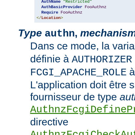
AuthName
"Restricted"
AuthBasicProvider
FooAuthnz
Require
FooAuthnz
</
Location
>
Type
,
mechanis
authn
Dans ce mode, la vari
définie à
AUTHORIZER
FCGI_APACHE_ROLE
L'application doit être 
fournisseur de type
aut
AuthnzFcgiDefineP
directive
AuthnzFcgiCheckAu