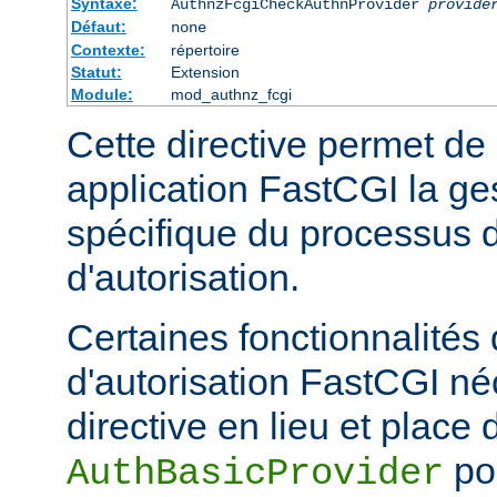
Syntaxe:
AuthnzFcgiCheckAuthnProvider
provide
Défaut:
none
Contexte:
répertoire
Statut:
Extension
Module:
mod_authnz_fcgi
Cette directive permet de
application FastCGI la ge
spécifique du processus d
d'autorisation.
Certaines fonctionnalités
d'autorisation FastCGI né
directive en lieu et place 
pou
AuthBasicProvider