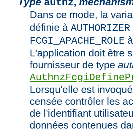
Type
,
mechanis
authz
Dans ce mode, la vari
définie à
AUTHORIZER
FCGI_APACHE_ROLE
L'application doit être 
fournisseur de type
aut
AuthnzFcgiDefineP
Lorsqu'elle est invoquée
censée contrôler les ac
de l'identifiant utilisate
données contenues dan