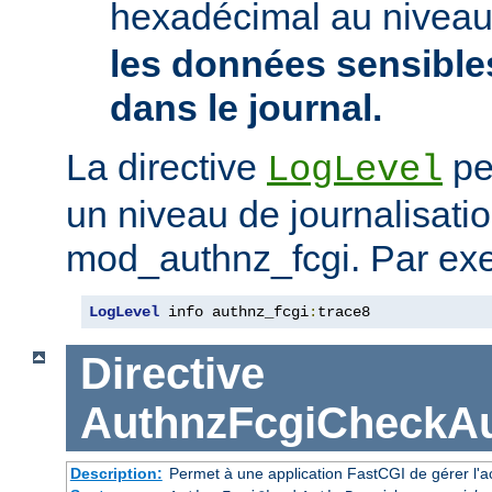
hexadécimal au nivea
les données sensibles
dans le journal.
La directive
pe
LogLevel
un niveau de journalisati
mod_authnz_fcgi. Par ex
LogLevel
 info authnz_fcgi
:
trace8
Directive
AuthnzFcgiCheckAu
Description:
Permet à une application FastCGI de gérer l'a