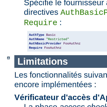
Spécifie le fournisseur
directives
AuthBasic
:
Require
AuthType
Basic
AuthName
"Restricted"
AuthBasicProvider
FooAuthnz
Require
FooAuthnz
Limitations
Les fonctionnalités suiva
encore implémentées :
Vérificateur d'accès d'
La phase
access chec