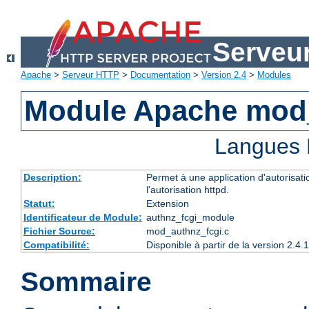
Serveu
Apache
>
Serveur HTTP
>
Documentation
>
Version 2.4
>
Modules
Module Apache mod
Langues 
Description:
Permet à une application d'autorisatio
l'autorisation httpd.
Statut:
Extension
Identificateur de Module:
authnz_fcgi_module
Fichier Source:
mod_authnz_fcgi.c
Compatibilité:
Disponible à partir de la version 2.
Sommaire