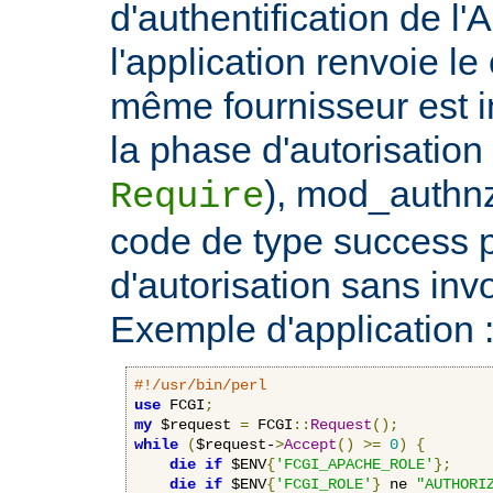
d'authentification de l'
l'application renvoie le
même fournisseur est 
la phase d'autorisation 
), mod_authnz
Require
code de type success 
d'autorisation sans invo
Exemple d'application 
#!/usr/bin/perl
use
 FCGI
;
my
 $request 
=
 FCGI
::
Request
();
while
(
$request-
>
Accept
()
>=
0
)
{
die
if
 $ENV
{
'FCGI_APACHE_ROLE'
};
die
if
 $ENV
{
'FCGI_ROLE'
}
 ne 
"AUTHORI