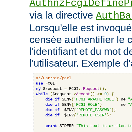
AuthnzFcgiDefineP
via la directive
AuthBa
Lorsqu'elle est invoquée
censée authentifier le c
l'identifiant et du mot 
l'utilisateur. Exemple d'
#!/usr/bin/perl
use
 FCGI
;
my
 $request 
=
 FCGI
::
Request
();
while
(
$request-
>
Accept
()
>=
0
)
{
die
if
 $ENV
{
'FCGI_APACHE_ROLE'
}
 ne 
"
die
if
 $ENV
{
'FCGI_ROLE'
}
        ne 
"
die
if
!
$ENV
{
'REMOTE_PASSWD'
};
die
if
!
$ENV
{
'REMOTE_USER'
};
print
 STDERR 
"This text is written t