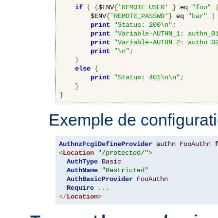
if
(
(
$ENV
{
'REMOTE_USER'
}
 eq 
"foo"
        $ENV
{
'REMOTE_PASSWD'
}
 eq 
"bar"
)
print
"Status: 200\n"
;
print
"Variable-AUTHN_1: authn_0
print
"Variable-AUTHN_2: authn_0
print
"\n"
;
}
else
{
print
"Status: 401\n\n"
;
}
}
Exemple de configurati
AuthnzFcgiDefineProvider
 authn 
FooAuthn
 
<
Location
"/protected/"
>
AuthType
Basic
AuthName
"Restricted"
AuthBasicProvider
FooAuthn
Require
...
</
Location
>