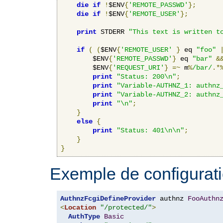
die
if
!
$ENV
{
'REMOTE_PASSWD'
};
die
if
!
$ENV
{
'REMOTE_USER'
};
print
 STDERR 
"This text is written t
if
(
(
$ENV
{
'REMOTE_USER'
}
 eq 
"foo"
        $ENV
{
'REMOTE_PASSWD'
}
 eq 
"bar"
&
        $ENV
{
'REQUEST_URI'
}
=~
 m
%
/bar/
.*
print
"Status: 200\n"
;
print
"Variable-AUTHNZ_1: authnz
print
"Variable-AUTHNZ_2: authnz
print
"\n"
;
}
else
{
print
"Status: 401\n\n"
;
}
}
Exemple de configurati
AuthnzFcgiDefineProvider
 authnz 
FooAuthn
<
Location
"/protected/"
>
AuthType
Basic