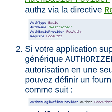
authz via la directive
R
AuthType
Basic
AuthName
"Restricted"
AuthBasicProvider
FooAuthn
Require
FooAuthz
Si votre application sup
générique
AUTHORIZE
autorisation en une seu
pouvez définir un four
comme suit :
AuthnzFcgiDefineProvider
 authnz 
FooAuthn