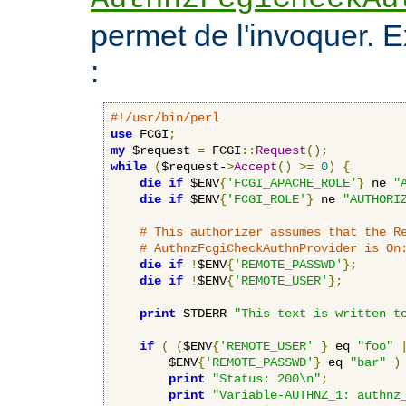
permet de l'invoquer. 
:
#!/usr/bin/perl
use
 FCGI
;
my
 $request 
=
 FCGI
::
Request
();
while
(
$request-
>
Accept
()
>=
0
)
{
die
if
 $ENV
{
'FCGI_APACHE_ROLE'
}
 ne 
"
die
if
 $ENV
{
'FCGI_ROLE'
}
 ne 
"AUTHORI
# This authorizer assumes that the R
# AuthnzFcgiCheckAuthnProvider is On
die
if
!
$ENV
{
'REMOTE_PASSWD'
};
die
if
!
$ENV
{
'REMOTE_USER'
};
print
 STDERR 
"This text is written t
if
(
(
$ENV
{
'REMOTE_USER'
}
 eq 
"foo"
        $ENV
{
'REMOTE_PASSWD'
}
 eq 
"bar"
)
print
"Status: 200\n"
;
print
"Variable-AUTHNZ_1: authnz