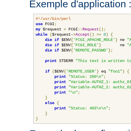
Exemple d'application 
#!/usr/bin/perl
use
 FCGI
;
my
 $request 
=
 FCGI
::
Request
();
while
(
$request-
>
Accept
()
>=
0
)
{
die
if
 $ENV
{
'FCGI_APACHE_ROLE'
}
 ne 
"
die
if
 $ENV
{
'FCGI_ROLE'
}
        ne 
"
die
if
 $ENV
{
'REMOTE_PASSWD'
};
print
 STDERR 
"This text is written t
if
(
$ENV
{
'REMOTE_USER'
}
 eq 
"foo1"
)
{
print
"Status: 200\n"
;
print
"Variable-AUTHZ_1: authz_0
print
"Variable-AUTHZ_2: authz_0
print
"\n"
;
}
else
{
print
"Status: 403\n\n"
;
}
}