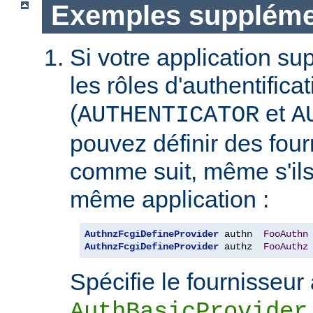
Exemples suppléme
Si votre application s
les rôles d'authentificat
(
et
AUTHENTICATOR
A
pouvez définir des fou
comme suit, même s'ils
même application :
AuthnzFcgiDefineProvider
 authn  
FooAuthn
AuthnzFcgiDefineProvider
 authz  
FooAuthz
Spécifie le fournisseur 
AuthBasicProvider