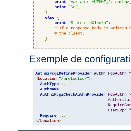
print
"Variable-AUTHNZ_2: authnz
print
"\n"
;
}
else
{
print
"Status: 401\n\n"
;
# If a response body is written 
# the client.
}
}
Exemple de configurati
AuthnzFcgiDefineProvider
 authn 
FooAuthn
 
<
Location
"/protected/"
>
AuthType
...
AuthName
...
AuthnzFcgiCheckAuthnProvider
FooAuthn
 \
Authorita
RequireBa
UserExpr
Require
...
</
Location
>