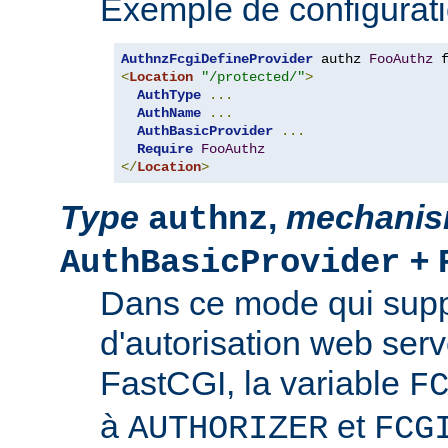
Exemple de configurati
AuthnzFcgiDefineProvider
 authz 
FooAuthz
 
<
Location
"/protected/"
>
AuthType
...
AuthName
...
AuthBasicProvider
...
Require
FooAuthz
</
Location
>
Type
,
mechani
authnz
+
AuthBasicProvider
Dans ce mode qui suppo
d'autorisation web serv
FastCGI, la variable
F
à
et
AUTHORIZER
FCG